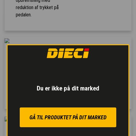
opbremsning med
reduktion af trykket på
pedalen.
TRESIDET TØMNING
Tromlen er forsynet med
et løftesystem for at lette
tømningen og et 180°
drejesystem for at lette
Du er ikke på dit marked
tømning.
GÅ TIL PRODUKTET PÅ DIT MARKED
SELVLÆSSENDE
SKOVL