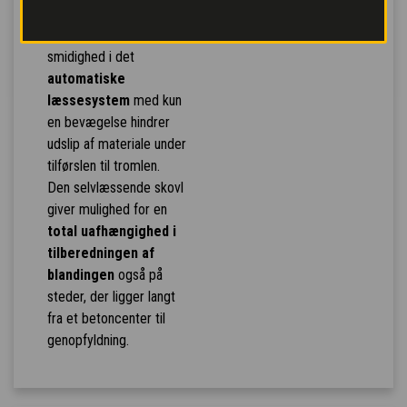
Uforlignelig alsidighed og
smidighed i det
automatiske
læssesystem
med kun
en bevægelse hindrer
udslip af materiale under
tilførslen til tromlen.
Den selvlæssende skovl
giver mulighed for en
total uafhængighed i
tilberedningen af
blandingen
også på
steder, der ligger langt
fra et betoncenter til
genopfyldning.