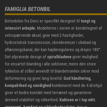
FAMIGLIA BETONBIL
Betonbilen fra Dieci er specifikt designet til
tungt og
intensivt arbejde.
ModeIlerne i serien er kendetegnet af
selvspærrende aksel, gear med 2 hastigheder,
hydrostatisk transmission, skivebremser i oliebad og
aflæsningskanal, der kan højdereguleres og drejes 180°.
Det afprøvede design af
spiralbladene
giver mulighed
for ensartet blanding i alle sektioner, mens den store
tykkelse af stålet anvendt til blandetromlen sikrer mod
deformering og giver lang levetid.
God håndtering,
kompakthed og smidighed
kombineret med de 4 drivhjul
giver et bedre kontakt med terrænet og garanterer
dermed stabilitet og sikkerhed.
Kabinen er i top mht.
ergonomi, komfort og sikkerhedsudstyr
, den er