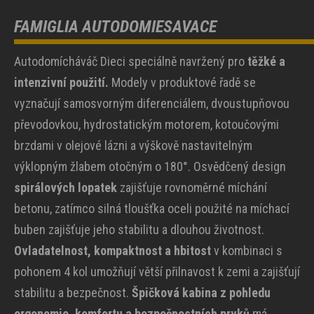
FAMIGLIA AUTODOMIESAVACE
Autodomícháváč Dieci speciálně navržený pro
těžké a
intenzivní použití.
Modely v produktové řadě se
vyznačují samosvorným diferenciálem, dvoustupňovou
převodovkou, hydrostatickým motorem, kotoučovými
brzdami v olejové lázni a výškově nastavitelným
výklopným žlabem otočným o 180°. Osvědčený design
spirálových lopatek
zajišťuje rovnoměrné míchání
betonu, zatímco silná tloušťka oceli použité na míchací
buben zajišťuje jeho stabilitu a dlouhou životnost.
Ovladatelnost, kompaktnost a hbitost
v kombinaci s
pohonem 4 kol umožňují větší přilnavost k zemi a zajišťují
stabilitu a bezpečnost.
Špičková kabina z pohledu
ergonomie, komfortu a bezpečnostních prvků
má