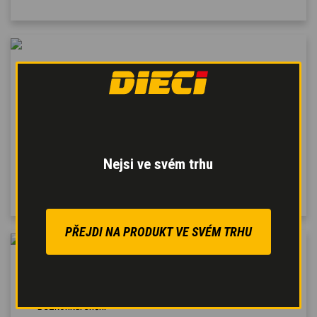
TŘÍSTRANNÉ
SKLÁPĚNÍ
Korba s otáčením o 180°
umožňuje boční vyklápění
materiálu,
se zkrácením
manipulačního času
a
se
Nejsi ve svém trhu
zvýšením produktivity
.
PŘEJDI NA PRODUKT VE SVÉM TRHU
SAMONAKLÁDACÍ
LOPATA
Bezkonkurenční