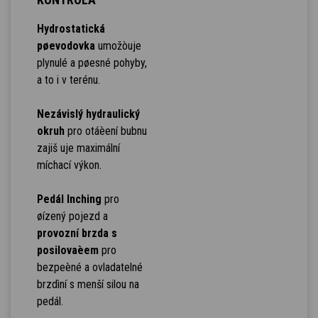
Hydrostatická
pøevodovka
umožòuje
plynulé a pøesné pohyby,
a to i v terénu.
Nezávislý hydraulický
okruh
pro otáèení bubnu
zajiš uje maximální
míchací výkon.
Pedál Inching
pro
øízený pojezd a
provozní brzda s
posilovaèem
pro
bezpeèné a ovladatelné
brzdìní s menší silou na
pedál.