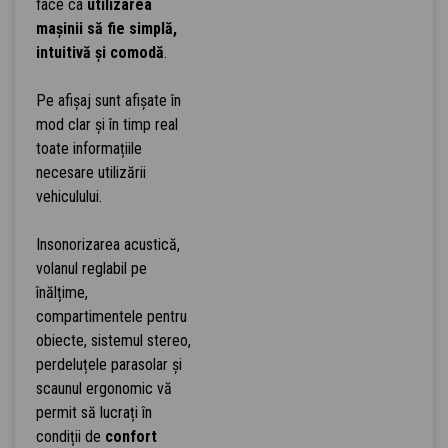
face ca
utilizarea
mașinii să fie simplă,
intuitivă și comodă
.
Pe afișaj sunt afișate în
mod clar și în timp real
toate informațiile
necesare utilizării
vehiculului.
Insonorizarea acustică,
volanul reglabil pe
înălțime,
compartimentele pentru
obiecte, sistemul stereo,
perdeluțele parasolar și
scaunul ergonomic vă
permit să lucrați în
condiții de
confort