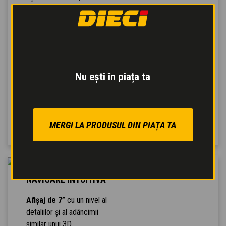
prize
încarcă cu capota
închisă
, pentru o
siguranță sporită a
operatorului și pentru a
preveni vandalismul. În
plus, mașina are dotări
Nu ești în piața ta
pentru a fi conectată la
diferite tipuri de
încărcătoare rapide
externe
.
MERGI LA PRODUSUL DIN PIAȚA TA
NAVIGARE INTUITIVĂ
Afișaj de 7”
cu un nivel al
detaliilor și al adâncimii
similar unui 3D.