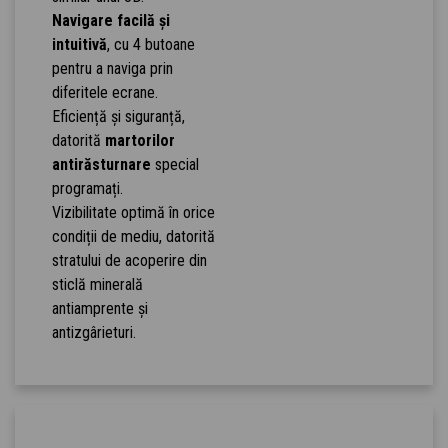
Navigare facilă și
intuitivă
, cu 4 butoane
pentru a naviga prin
diferitele ecrane.
Eficiență și siguranță,
datorită
martorilor
antirăsturnare
special
programați.
Vizibilitate optimă în orice
condiții de mediu, datorită
stratului de acoperire din
sticlă minerală
antiamprente și
antizgârieturi.