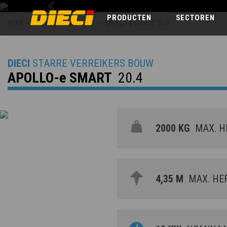
Previous
PRODUCTEN
SECTOREN
HOME
>
STARRE VERREIKERS
>
APOLLO-e SMART 20.4
DIECI
STARRE VERREIKERS BOUW
APOLLO-e SMART
20.4
2000 KG
MAX. H
4,35 M
MAX. HE