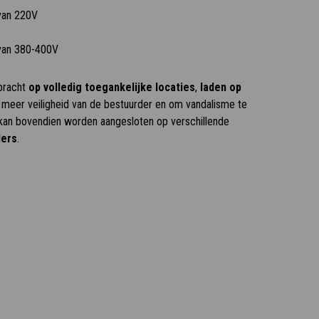
 van 220V
g van 380-400V
ebracht
op volledig toegankelijke locaties
,
laden op
r meer veiligheid van de bestuurder en om vandalisme te
an bovendien worden aangesloten op verschillende
ders
.