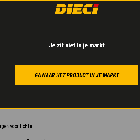
Maximale tractie
verg
Je zit niet in je markt
GA NAAR HET PRODUCT IN JE MARKT
zorgen voor
lichte