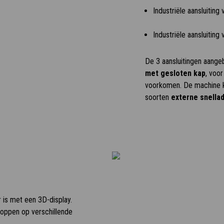
Industriële aansluiting
Industriële aansluitin
De 3 aansluitingen aang
met gesloten kap
, voo
voorkomen. De machine k
soorten
externe snella
r is met een 3D-display.
noppen op verschillende