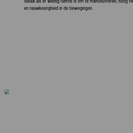
Ideaal als er weinig ruimte is om te manoeuvreren, hoog 
en nauwkeurigheid in de bewegingen.