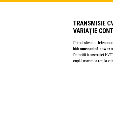
TRANSMISIE C
VARIAȚIE CONT
Primul stivuitor telesco
hidromecanică power s
Datorită transmisiei HVT
cuplul maxim la roți la vi