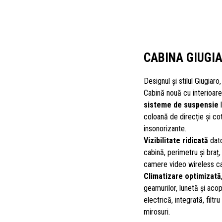
CABINA GIUGI
Designul și stilul Giugiaro
Cabină nouă cu interioare 
sisteme de suspensie
l
coloană de direcție și co
insonorizante.
Vizibilitate ridicată
dato
cabină, perimetru și braț, 
camere video wireless ca
Climatizare optimizată
geamurilor, lunetă și aco
electrică, integrată, filt
mirosuri.