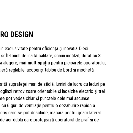
ARO DESIGN
, în exclusivitate pentru eficiența și inovația Dieci.
soft-touch de înaltă calitate, scaun încălzit, dotat cu
3
a alegere,
mai mult spațiu
pentru picioarele operatorului,
tieră reglabile, acoperiș, tablou de bord și mochetă
rită suprafeței mari de sticlă, lumini de lucru cu leduri pe
oglinzi retrovizoare orientabile și încălzite electric și trei
re pot vedea chiar și punctele cele mai ascunse.
, cu 6 guri de ventilație pentru o dezaburire rapidă a
periș care se pot deschide, macara pentru geam lateral
ru de aer dublu care protejează operatorul de praf și de