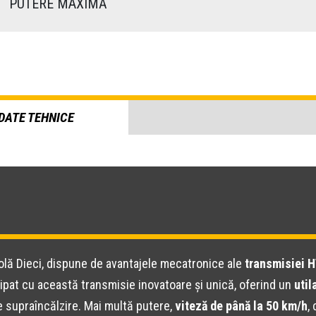
)
PUTERE MAXIMĂ
DATE TEHNICE
olă Dieci, dispune de avantajele mecatronice ale
transmisiei 
hipat cu această transmisie inovatoare și unică, oferind un
util
de supraîncălzire. Mai multă putere,
viteză de până la 50 km/h
,