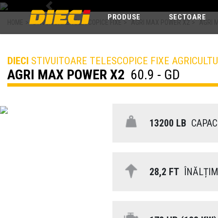
Previous
PRODUSE
SECTOARE
HOME
>
STIVUITOARE TELESCOPICE FIXE
>
AGRI MAX POWER X2
>
AGRI M
DIECI
STIVUITOARE TELESCOPICE FIXE AGRICULT
AGRI MAX POWER X2
60.9 - GD
13200 LB
CAPACI
28,2 FT
ÎNĂLȚIM