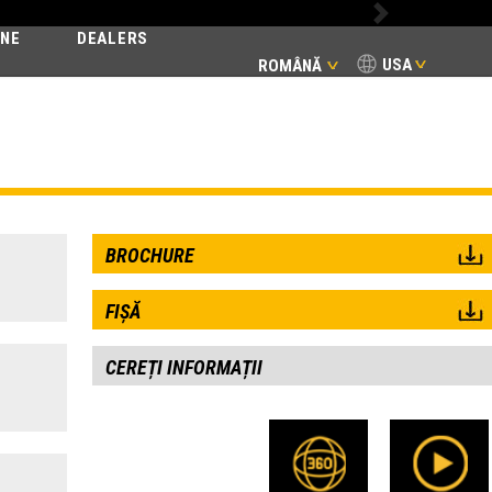
Next
INE
DEALERS
USA
ROMÂNĂ
ER X2
BROCHURE
FIȘĂ
CEREȚI INFORMAȚII