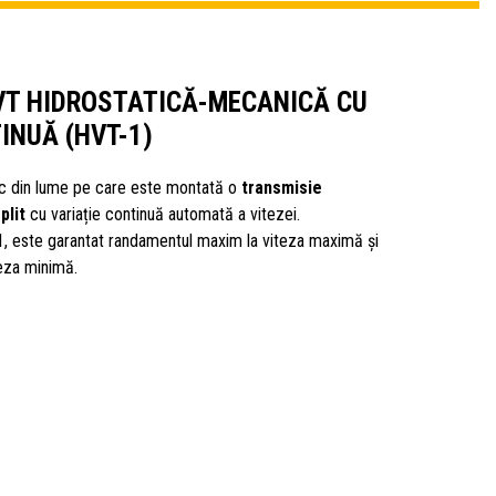
VT HIDROSTATICĂ-MECANICĂ CU
INUĂ (HVT-1)
pic din lume pe care este montată o
transmisie
plit
cu variație continuă automată a vitezei.
1, este garantat randamentul maxim la viteza maximă și
teza minimă.