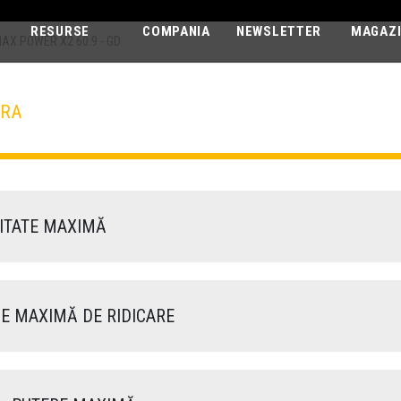
RESURSE
COMPANIA
NEWSLETTER
MAGAZ
AX POWER X2 60.9 - GD
URA
AGRI MAX POW
60.9 - GD
TATE MAXIMĂ
E MAXIMĂ DE RIDICARE