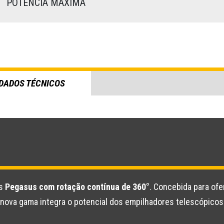
)
POTÊNCIA MÁXIMA
DADOS TÉCNICOS
os
Pegasus com rotação contínua de 360°
. Concebida para of
a nova gama integra o potencial dos empilhadores telescópico