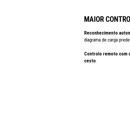
MAIOR CONTR
Reconhecimento autom
diagrama de carga predef
Controlo remoto com di
cesto
.