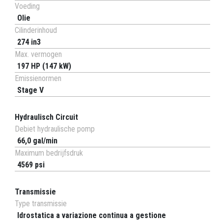
Voeding
Olie
Cilinderinhoud
274 in3
Max. vermogen
197 HP (147 kW)
Emissienormen
Stage V
Hydraulisch Circuit
Debiet hydraulische pomp
66,0 gal/min
Maximum bedrijfsdruk
4569 psi
Transmissie
Type transmissie
Idrostatica a variazione continua a gestione