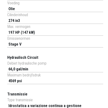
Voeding
Olie
Cilinderinhoud
274 in3
Max. vermogen
197 HP (147 kW)
Emissienormen
Stage V
Hydraulisch Circuit
Debiet hydraulische pomp
66,0 gal/min
Maximum bedrijfsdruk
4569 psi
Transmissie
Type transmissie
Idrostatica a variazione continua a gestione