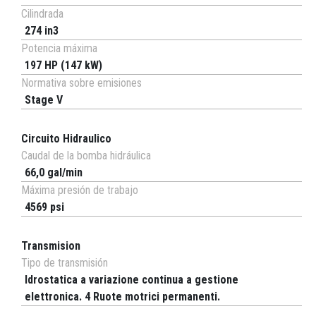
Cilindrada
274 in3
Potencia máxima
197 HP (147 kW)
Normativa sobre emisiones
Stage V
Circuito Hidraulico
Caudal de la bomba hidráulica
66,0 gal/min
Máxima presión de trabajo
4569 psi
Transmision
Tipo de transmisión
Idrostatica a variazione continua a gestione
elettronica. 4 Ruote motrici permanenti.