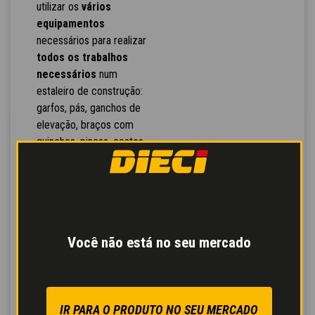
utilizar os
vários
equipamentos
necessários para realizar
todos os trabalhos
necessários
num
estaleiro de construção:
garfos, pás, ganchos de
elevação, braços com
guinchos, pinças, cestos
porta-material, baldes de
mistura, conchas para
betão, varredoras,
espalhadores de sal,
lâminas limpa-neves.
Você não está no seu mercado
Reconhecimento
automático do
equipamento
: a máquina
configura-se
IR PARA O PRODUTO NO SEU MERCADO
automaticamente