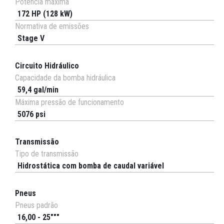
Potência máxima
172 HP (128 kW)
Normativa de emissões
Stage V
Circuito Hidráulico
Capacidade da bomba hidráulica
59,4 gal/min
Máxima pressão de funcionamento
5076 psi
Transmissão
Tipo de transmissão
Hidrostática com bomba de caudal variável
Pneus
Pneus padrão
16,00 - 25"""