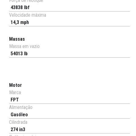
Força de reboque
43838 lbf
Velocidade máxima
14,3 mph
Massas
Massa em vazio
54013 lb
Motor
Marca
FPT
Alimentação
Gasóleo
Cilindrada
274 in3