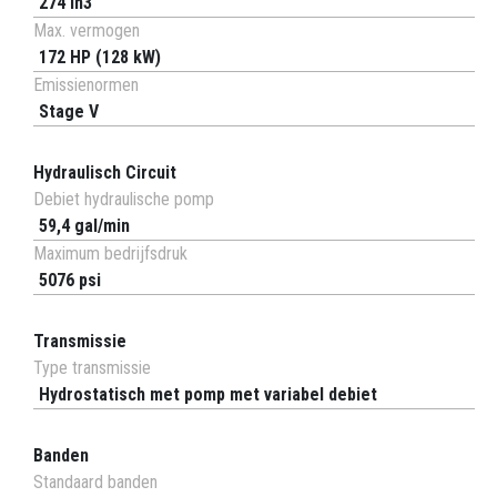
274 in3
Max. vermogen
172 HP (128 kW)
Emissienormen
Stage V
Hydraulisch Circuit
Debiet hydraulische pomp
59,4 gal/min
Maximum bedrijfsdruk
5076 psi
Transmissie
Type transmissie
Hydrostatisch met pomp met variabel debiet
Banden
Standaard banden