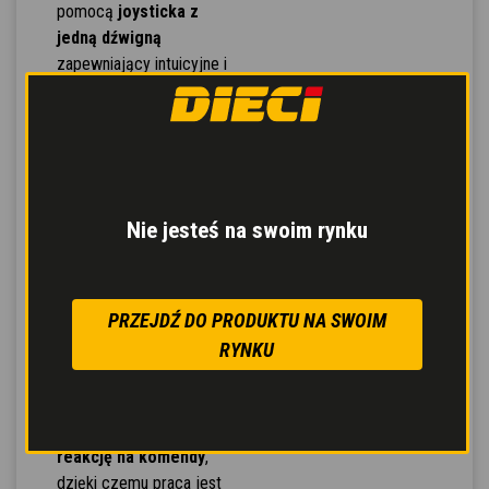
pomocą
joysticka z
jedną dźwigną
zapewniający intuicyjne i
wygodne sterowanie.
Wszystkie funkcje
sterowania maszyny są
skupione w
jednej
centralce
, która mierzy
optymalne parametry
Nie jesteś na swoim rynku
pracy za pomocą
zaawansowanego
systemu diagnostycznego.
PRZEJDŹ DO PRODUKTU NA SWOIM
Rozdzielacze
RYNKU
hydrauliczne gwarantują
bardziej
zsynchronizowane
ruchy oraz szybszą
reakcję na komendy
,
dzięki czemu praca jest