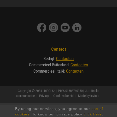
Contact
Contacten
Bedrijf
:
Contacten
Commercieel Buitenland
:
Contacten
Commercieel Italië
:
Copyright © 2024 - DIECI Srl | P.IVA 01682740350 |
Juridische
communicatie
|
Privacy
|
Cookies beleid
|
Made by Invicto
By using our services, you agree to our
use of
cookies
. To know our privacy policy
click here
.