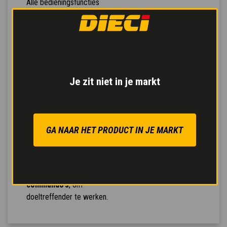
Alle bedieningsfuncties
van de machine worden
beheerd door een
enkele
besturingseenheid
die
de optimale
werkparameters meet
door middel van een
Je zit niet in je markt
geavanceerd diagnostisch
systeem.
De hydraulische
regelventielen van het
GA NAAR HET PRODUCT IN JE MARKT
type garanderen
meerdere bewegingen
tegelijk
en
een betere
respons op de
commando's
, om
doeltreffender te werken.