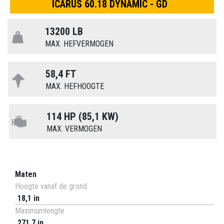
ICARUS 60.18 DYNAMIC - GD
13200 LB
MAX. HEFVERMOGEN
58,4 FT
MAX. HEFHOOGTE
114 HP (85,1 KW)
MAX. VERMOGEN
Maten
Hoogte vanaf de grond
18,1 in
Maximumlengte
271,7 in