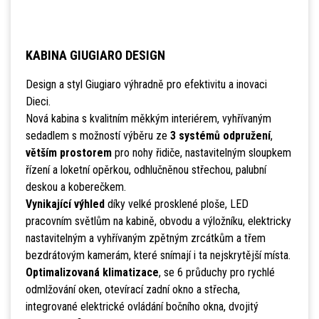
KABINA GIUGIARO DESIGN
Design a styl Giugiaro výhradně pro efektivitu a inovaci
Dieci.
Nová kabina s kvalitním měkkým interiérem, vyhřívaným
sedadlem s možností výběru ze
3 systémů odpružení
,
větším prostorem
pro nohy řidiče, nastavitelným sloupkem
řízení a loketní opěrkou, odhlučněnou střechou, palubní
deskou a koberečkem.
Vynikající výhled
díky velké prosklené ploše, LED
pracovním světlům na kabině, obvodu a výložníku, elektricky
nastavitelným a vyhřívaným zpětným zrcátkům a třem
bezdrátovým kamerám, které snímají i ta nejskrytější místa.
Optimalizovaná klimatizace
, se 6 průduchy pro rychlé
odmlžování oken, otevírací zadní okno a střecha,
integrované elektrické ovládání bočního okna, dvojitý