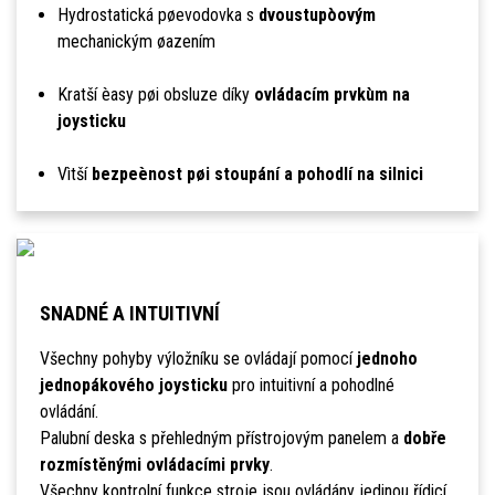
Hydrostatická pøevodovka s
dvoustupòovým
mechanickým øazením
Kratší èasy pøi obsluze díky
ovládacím prvkùm na
joysticku
Vìtší
bezpeènost pøi stoupání a pohodlí na silnici
SNADNÉ A INTUITIVNÍ
Všechny pohyby výložníku se ovládají pomocí
jednoho
jednopákového joysticku
pro intuitivní a pohodlné
ovládání.
Palubní deska s přehledným přístrojovým panelem a
dobře
rozmístěnými ovládacími prvky
.
Všechny kontrolní funkce stroje jsou ovládány jedinou řídicí