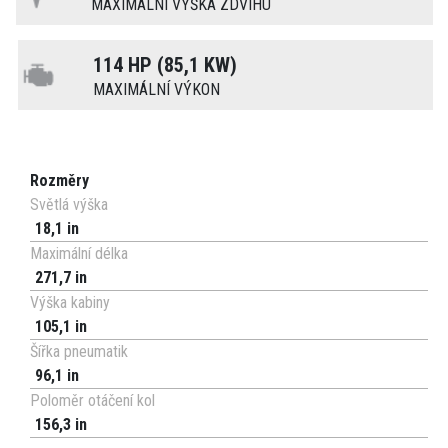
MAXIMÁLNÍ VÝŠKA ZDVIHU
114 HP (85,1 KW)
MAXIMÁLNÍ VÝKON
Rozměry
Světlá výška
18,1 in
Maximální délka
271,7 in
Výška kabiny
105,1 in
Šířka pneumatik
96,1 in
Poloměr otáčení kol
156,3 in