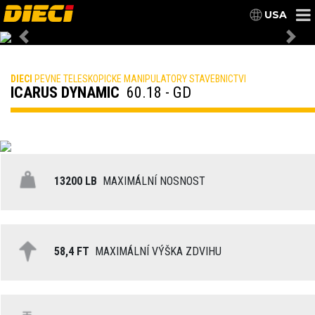
USA
Previous
Nex
DIECI
PEVNE TELESKOPICKE MANIPULATORY STAVEBNICTVI
ICARUS DYNAMIC
60.18 - GD
13200 LB
MAXIMÁLNÍ NOSNOST
58,4 FT
MAXIMÁLNÍ VÝŠKA ZDVIHU