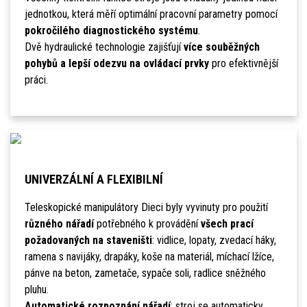
jednotkou, která měří optimální pracovní parametry pomocí
pokročilého diagnostického systému
.
Dvě hydraulické technologie zajišťují
více souběžných
pohybů a lepší odezvu na ovládací prvky
pro efektivnější
práci.
UNIVERZÁLNÍ A FLEXIBILNÍ
Teleskopické manipulátory Dieci byly vyvinuty pro použití
různého nářadí
potřebného k provádění
všech prací
požadovaných na staveništi
: vidlice, lopaty, zvedací háky,
ramena s navijáky, drapáky, koše na materiál, míchací lžíce,
pánve na beton, zametače, sypače soli, radlice sněžného
pluhu.
Automatické rozpoznání nářadí
: stroj se automaticky