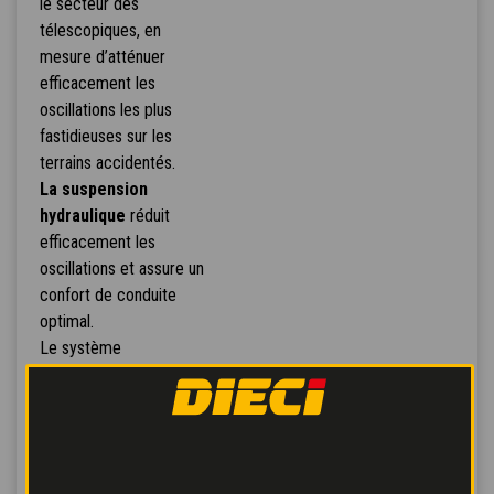
le secteur des
télescopiques, en
mesure d’atténuer
efficacement les
oscillations les plus
fastidieuses sur les
terrains accidentés.
La suspension
hydraulique
réduit
efficacement les
oscillations et assure un
confort de conduite
optimal.
Le système
d'amortissement, avec
réglage incorporé,
comprenant
4 soutiens
qui éliminent les chocs
et les secousses dans