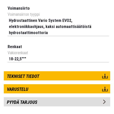
Voimansiirto
Voimansiirron tyyppi
Hydrostaattinen Vario System EVO2,
elektroniikkaohjaus, kaksi automaattisäätöistä
hydrostaattimoottoria
Renkaat
Vakiorenkaat
18-22,5"""
TEKNISET TIEDOT
VARUSTELU
PYYDÄ TARJOUS