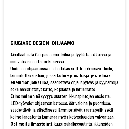
GIUGIARO DESIGN -OHJAAMO
Ainutlaatuista Giugiaron muotoilua ja tyyliä tehokkaissa ja
innovatiivisissa Dieci-koneissa.
Uudessa ohjaamossa on laadukas soft-touch-sisäverhoilu,
lämmitettävä istuin, jossa
kolme jousitusjärjestelmää,
enemmän jalkatilaa
, säädettävä ohjauspylväs ja kyynärnoja
sekä äänieristetyt katto, kojelauta ja lattiamatto.
Erinomainen näkyvyys
suurten ikkunapintojen ansiosta,
LED-työvalot ohjaamon katossa, äärivaloina ja puomissa,
säädettävät ja sähköisesti lämmitettävät taustapeilit sekä
kolme langatonta kameraa myös katvealueiden valvontaan.
Optimoitu ilmastointi
, kuusi puhallussuutinta, ikkunoiden