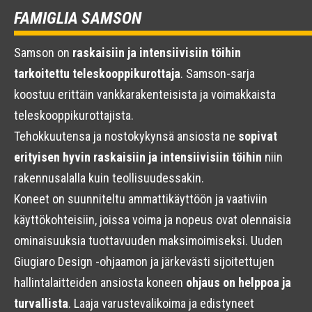
FAMIGLIA SAMSON
Samson on
raskaisiin ja intensiivisiin töihin
tarkoitettu teleskooppikurottaja
. Samson-sarja
koostuu erittäin vankkarakenteisista ja voimakkaista
teleskooppikurottajista.
Tehokkuutensa ja nostokykynsä ansiosta ne
sopivat
erityisen hyvin raskaisiin ja intensiivisiin töihin
niin
rakennusalalla kuin teollisuudessakin.
Koneet on suunniteltu ammattikäyttöön ja vaativiin
käyttökohteisiin, joissa voima ja nopeus ovat olennaisia
ominaisuuksia tuottavuuden maksimoimiseksi. Uuden
Giugiaro Design -ohjaamon ja järkevästi sijoitettujen
hallintalaitteiden ansiosta koneen
ohjaus on helppoa ja
turvallista
. Laaja varustevalikoima ja edistyneet