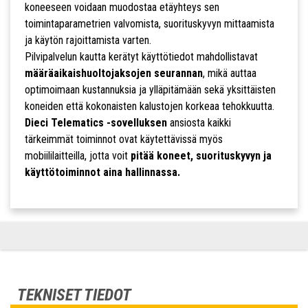
koneeseen voidaan muodostaa etäyhteys sen
toimintaparametrien valvomista, suorituskyvyn mittaamista
ja käytön rajoittamista varten.
Pilvipalvelun kautta kerätyt käyttötiedot mahdollistavat
määräaikaishuoltojaksojen seurannan
, mikä auttaa
optimoimaan kustannuksia ja ylläpitämään sekä yksittäisten
koneiden että kokonaisten kalustojen korkeaa tehokkuutta.
Dieci Telematics -sovelluksen
ansiosta kaikki
tärkeimmät toiminnot ovat käytettävissä myös
mobiililaitteilla, jotta voit
pitää koneet, suorituskyvyn ja
käyttötoiminnot aina hallinnassa.
TEKNISET TIEDOT