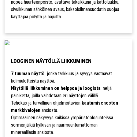
nopea huurteenpoisto, avattava takaikkuna ja kattoluukku,
sivuikkunan sähköinen avaus, kaksoisilmansuodatin suojaa
käyttäjää pölyltä ja hajuilta.
LOOGINEN NÄYTÖLLÄ LIIKKUMINEN
7 tuuman näyttö
, jonka tarkkuus ja syvyys vastaavat
kolmiulotteista näyttöä.
Näytöllä liikkuminen on helppoa ja loogista
: neljä
painiketta, joilla vaihdetaan eri näyttöjen välillä.
Tehokas ja turvallinen ohjelmoitavien
kaatumiseneston
merkkivalojen
ansiosta.
Optimaalinen näkyvyys kaikissa ympäristöolosuhteissa
sormenjälkiä hylkivän ja naarmuuntumattoman
mineraalilasin ansiosta.