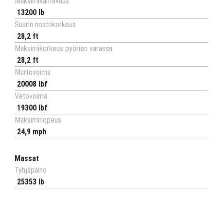
Maksimikantavuus
13200 lb
Suurin nostokorkeus
28,2 ft
Maksimikorkeus pyörien varassa
28,2 ft
Murtovoima
20008 lbf
Vetovoima
19300 lbf
Maksiminopeus
24,9 mph
Massat
Tyhjäpaino
25353 lb