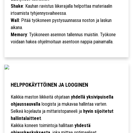
Shake
: Kauhan ravistus liikerajalla helpottaa materiaalin
irtoamista tyhjennysvaiheessa.
Wall
: Pitää työkoneen pystysuunnassa noston ja laskun
aikana.
Memory
: Työkoneen asennon tallennus muistiin. Työkone
voidaan hakea ohjelmoituun asentoon nappia painamalla.
HELPPOKÄYTTÖINEN JA LOOGINEN
Kaikkia maston liikkeitä ohjataan
yhdellä yksivipuisella
ohjaussauvalla
loogista ja mukavaa hallintaa varten.
Selkeä kojelauta ja mittaristopaneeli ja
hyvin sijoitetut
hallintalaitteet
.
Kaikkia koneen toimintoja hallitaan
yhdestä
ohjauskeskuksesta
, joka mittaa optimaaliset