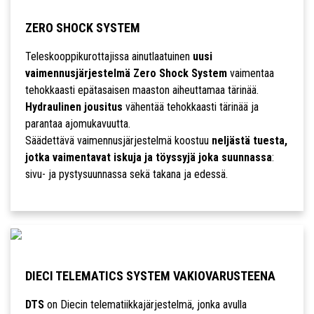
ZERO SHOCK SYSTEM
Teleskooppikurottajissa ainutlaatuinen
uusi
vaimennusjärjestelmä Zero Shock System
vaimentaa
tehokkaasti epätasaisen maaston aiheuttamaa tärinää.
Hydraulinen jousitus
vähentää tehokkaasti tärinää ja
parantaa ajomukavuutta.
Säädettävä vaimennusjärjestelmä koostuu
neljästä tuesta,
jotka vaimentavat iskuja ja töyssyjä joka suunnassa
:
sivu- ja pystysuunnassa sekä takana ja edessä.
DIECI TELEMATICS SYSTEM VAKIOVARUSTEENA
DTS
on Diecin telematiikkajärjestelmä, jonka avulla