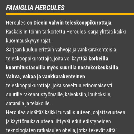
FAMIGLIA HERCULES
Hercules on
Diecin vahvin teleskooppikurottaja
.
Raskaisiin töihin tarkoitettu Hercules-sarja ylittää kaikki
kuormauskyvyn rajat.
Sarjaan kuuluu erittäin vahvoja ja vankkarakenteisia
teleskooppikurottajia, joita voi käyttää
korkeilla
kuormitustasoilla myös suurilla nostokorkeuksilla
.
Vahva, vakaa ja vankkarakenteinen
teleskooppikurottaja, joka soveltuu erinomaisesti
suurille rakennustyömaille, kaivoksiin, louhoksiin,
satamiin ja telakoille.
Hercules sisältää kaikki turvallisuuteen, ohjattavuuteen
ja käyttömukavuuteen liittyvät edut edistyneiden
teknologisten ratkaisujen ohella, jotka tekevät siitä