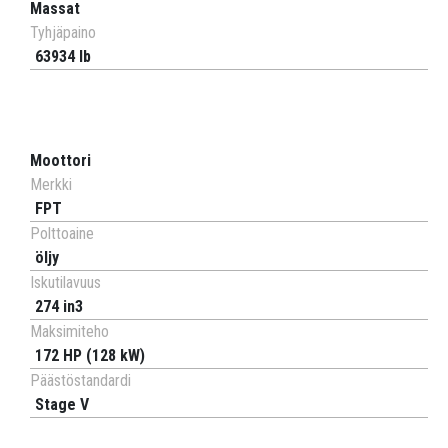
Massat
Tyhjäpaino
63934 lb
Moottori
Merkki
FPT
Polttoaine
öljy
Iskutilavuus
274 in3
Maksimiteho
172 HP (128 kW)
Päästöstandardi
Stage V