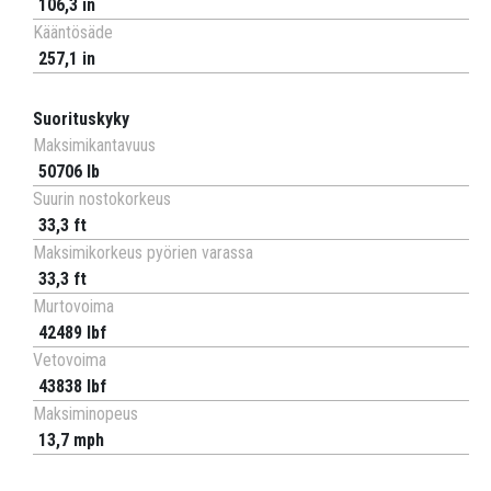
106,3 in
Kääntösäde
257,1 in
Suorituskyky
Maksimikantavuus
50706 lb
Suurin nostokorkeus
33,3 ft
Maksimikorkeus pyörien varassa
33,3 ft
Murtovoima
42489 lbf
Vetovoima
43838 lbf
Maksiminopeus
13,7 mph