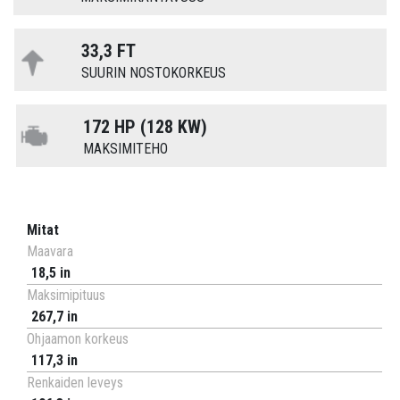
33,3 FT
SUURIN NOSTOKORKEUS
172 HP (128 KW)
MAKSIMITEHO
Mitat
Maavara
18,5 in
Maksimipituus
267,7 in
Ohjaamon korkeus
117,3 in
Renkaiden leveys