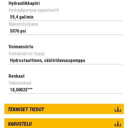
Hydrauliikkapiiri
Hydraulipumpun kapasiteetti
59,4 gal/min
Maksimityöpaine
5076 psi
Voimansiirto
Voimansiirron tyyppi
Hydrostaattinen, säätötilavuuspumppu
Renkaat
Vakiorenkaat
18,00R25"""
TEKNISET TIEDOT
VARUSTELU