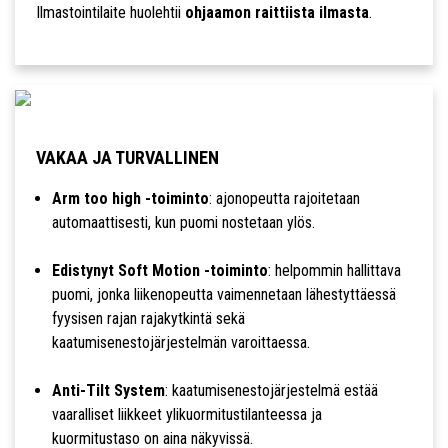
Ilmastointilaite huolehtii
ohjaamon raittiista ilmasta
.
VAKAA JA TURVALLINEN
Arm too high -toiminto
: ajonopeutta rajoitetaan
automaattisesti, kun puomi nostetaan ylös.
Edistynyt Soft Motion -toiminto
: helpommin hallittava
puomi, jonka liikenopeutta vaimennetaan lähestyttäessä
fyysisen rajan rajakytkintä sekä
kaatumisenestojärjestelmän varoittaessa.
Anti-Tilt System
: kaatumisenestojärjestelmä estää
vaaralliset liikkeet ylikuormitustilanteessa ja
kuormitustaso on aina näkyvissä.