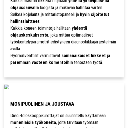
Kaikkia maston liikkeitä ohjataan
yhdellä yksivipuisella
ohjaussauvalla
loogista ja mukavaa hallintaa varten.
Selkeä kojelauta ja mittaristopaneeli ja
hyvin sijoitetut
hallintalaitteet
.
Kaikkia koneen toimintoja hallitaan
yhdestä
ohjauskeskuksesta
, joka mittaa optimaaliset
työskentelyparametrit edistyneen diagnostiikkajärjestelmän
avulla.
Hydrauliventtiilit varmistavat
samanaikaiset liikkeet
ja
paremman vasteen komentoihin
tehostaen työtä.
MONIPUOLINEN JA JOUSTAVA
Dieci-teleskooppikurottajat on suunniteltu käyttämään
monenlaisia työkoneita
, joita tarvitaan työmaan