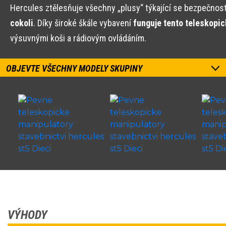
Hercules ztělesňuje všechny „plusy“ týkající se bezpečnosti,
cokoli
. Díky široké škále vybavení
funguje tento teleskopi
výsuvnými koši a rádiovým ovládáním.
OBJEVTE VŠECHNY MODELY SKUPINY
VÝHODY