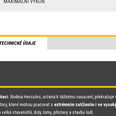
)
MAXIMÁLNÍ VÝKON
TECHNICKÉ ÚDAJE
Dieci
. Rodina Hercules, určená k těžkému nasazení, překračuje 
tory, které mohou pracovat s
extrémním zatížením i ve vysok
lká staveniště, doly, lomy, přístavy a stavbu lodí.