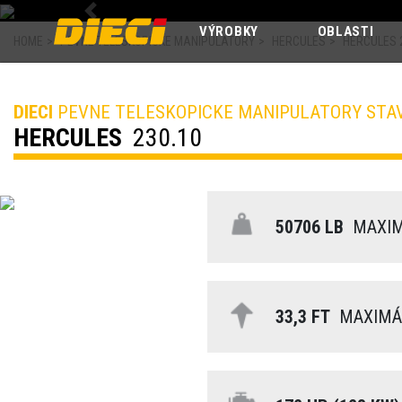
Previous
VÝROBKY
OBLASTI
HOME
>
PEVNE TELESKOPICKE MANIPULATORY
>
HERCULES
>
HERCULES 
DIECI
PEVNE TELESKOPICKE MANIPULATORY STA
HERCULES
230.10
50706 LB
MAXIM
33,3 FT
MAXIMÁL