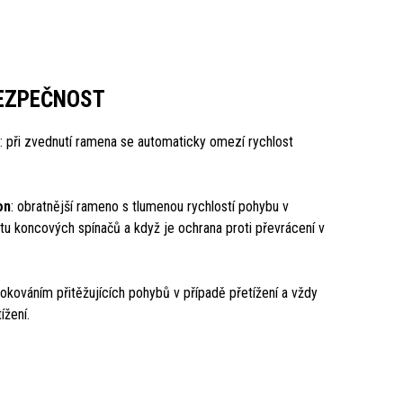
BEZPEČNOST
: při zvednutí ramena se automaticky omezí rychlost
on
: obratnější rameno s tlumenou rychlostí pohybu v
mitu koncových spínačů a když je ochrana proti převrácení v
blokováním přitěžujících pohybů v případě přetížení a vždy
ížení.