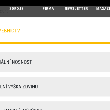
ZDROJE
FIRMA
NEWSLETTER
MAGAZ
230.10
VEBNICTVI
HERCULES
230.10
ÁLNÍ NOSNOST
NÍ VÝŠKA ZDVIHU