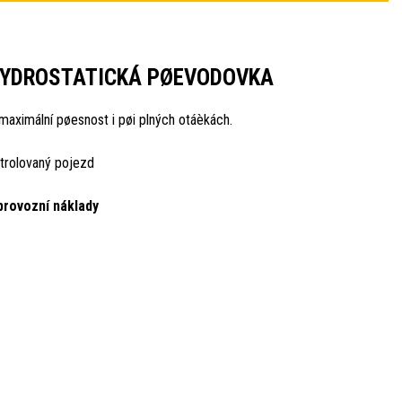
HYDROSTATICKÁ PØEVODOVKA
 maximální pøesnost i pøi plných otáèkách.
trolovaný pojezd
provozní náklady