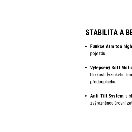
STABILITA A 
Funkce Arm too high
pojezdu.
Vylepšený Soft Moti
blízkosti fyzického li
předpoplachu.
Anti-Tilt System
: s 
zvýrazněnou úrovní zat