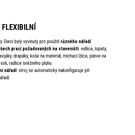
 FLEXIBILNÍ
 Dieci byly vyvinuty pro použití
různého nářadí
všech prací požadovaných na staveništi
: vidlice, lopaty,
vijáky, drapáky, koše na materiál, míchací lžíce, pánve na
oli, radlice sněžného pluhu.
í nářadí
: stroj se automaticky nakonfiguruje při
ářadí.