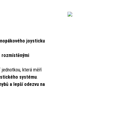
dnopákového joysticku
 rozmístěnými
í jednotkou, která měří
ostického systému
.
ybů a lepší odezvu na