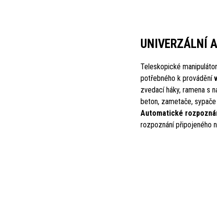
UNIVERZÁLNÍ A
Teleskopické manipulátory
potřebného k provádění
zvedací háky, ramena s na
beton, zametače, sypače s
Automatické rozpoznán
rozpoznání připojeného n