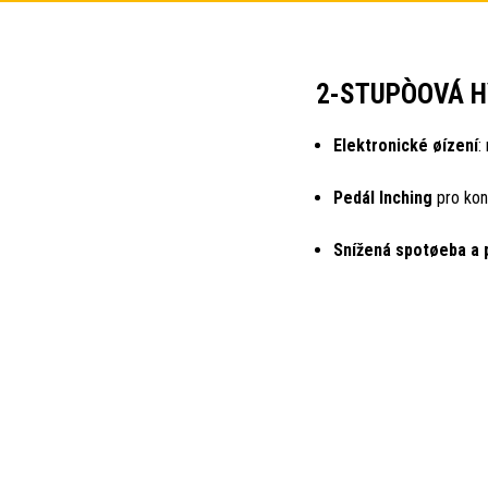
2-STUPÒOVÁ 
Elektronické øízení
:
Pedál Inching
pro kon
Snížená spotøeba a 