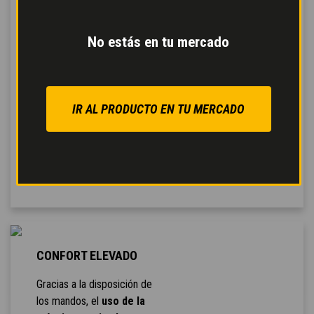
sistema de diagnóstico
avanzado.
Los distribuidores
No estás en tu mercado
hidráulicos permiten
realizar
varios
movimientos
simultáneamente
y
IR AL PRODUCTO EN TU MERCADO
garantizan
una mejor
respuesta a los
mandos
, para un trabajo
más eficaz.
CONFORT ELEVADO
Gracias a la disposición de
los mandos, el
uso de la