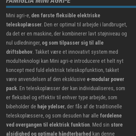
FAMIGLIA MINI AGRI-E
Mini agri-e,
den første fleksible elektriske
teleskoplæsser
. Den er optimal til arbejde i landbruget,
da det er en maskine, der kombinerer lavt støjniveau og
nul udledninger,
og som tilpasser sig til alle
driftsbehov
. Takket være et innovativt system med
modulteknologi kan Mini agri-e introducere et helt nyt
koncept med fuld elektrisk teleskopfunktion, takket
være anvendelsen af den eksklusive
e-modular power
pack
. En teleskoplæsser der kan individualiseres, som
er fleksibel og effektiv til enhver type arbejde, som
bibeholder de
høje ydelser
, der fås af de traditionelle
teleskoplæssere, og som desuden har alle
fordelene
ved overgangen til elektrisk funktion
. Med sin
store
alsidighed og optimale håndterbarhed
kan denne