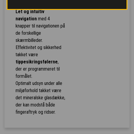
svarende til en 3D.
Let og intuitiv
navigation
med 4
knapper til navigationen på
de forskellige
skærmbilleder.
Effektivitet og sikkerhed
takket være
tippesikringsfølerne
,
der er programmeret til
formålet.
Optimalt udsyn under alle
miljøforhold takket være
det mineralske glasdække,
der kan modstå både
fingeraftryk og ridser.