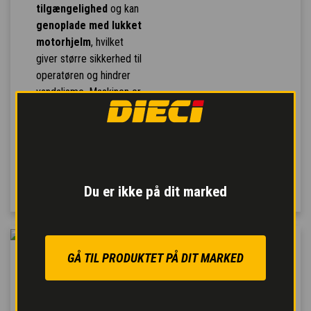
tilgængelighed
og kan
genoplade med lukket
motorhjelm
, hvilket
giver større sikkerhed til
operatøren og hindrer
vandalisme. Maskinen er
desuden forberedt til at
blive sluttet til forskellige
typer af
lynhurtige
eksterne
batteriladere
.
Du er ikke på dit marked
GÅ TIL PRODUKTET PÅ DIT MARKED
INTUITIV NAVIGATION
Display på 7”
med et
detaljeniveau og en dybde