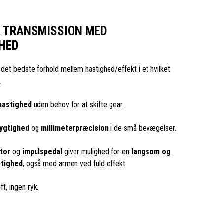
 TRANSMISSION MED
HED
: det bedste forhold mellem hastighed/effekt i et hvilket
.
hastighed
uden behov for at skifte gear.
ygtighed
og
millimeterpræcision
i de små bevægelser.
tor
og
impulspedal
giver mulighed for en
langsom og
stighed
, også med armen ved fuld effekt.
ift, ingen ryk.