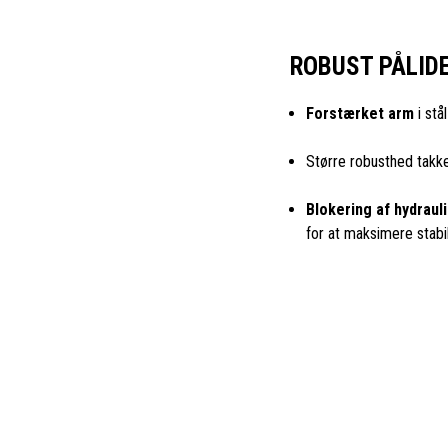
ROBUST PÅLID
Forstærket arm
i stå
Større robusthed tak
Blokering af hydraul
for at maksimere stabil