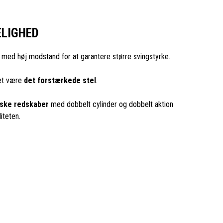
ELIGHED
l med høj modstand for at garantere større svingstyrke.
ket være
det forstærkede stel
.
iske redskaber
med dobbelt cylinder og dobbelt aktion
iteten.