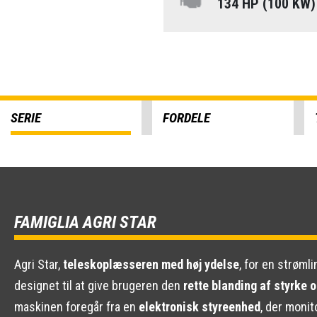
134 HP (100 KW
SERIE
FORDELE
FAMIGLIA AGRI STAR
Agri Star,
teleskoplæsseren med høj ydelse
, for en strøml
designet til at give brugeren den
rette blanding af styrke 
maskinen foregår fra en
elektronisk styreenhed
, der moni