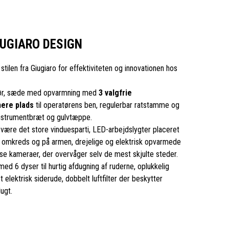
IUGIARO DESIGN
tilen fra Giugiaro for effektiviteten og innovationen hos
riør, sæde med opvarmning med
3 valgfrie
mere plads
til operatørens ben, regulerbar ratstamme og
 instrumentbræt og gulvtæppe.
være det store vinduesparti, LED-arbejdslygter placeret
 omkreds og på armen, drejelige og elektrisk opvarmede
se kameraer, der overvåger selv de mest skjulte steder.
ed 6 dyser til hurtig afdugning af ruderne, oplukkelig
 elektrisk siderude, dobbelt luftfilter der beskytter
ugt.