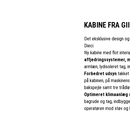
KABINE FRA GI
Det eksklusive design og s
Dieci.
Ny kabine med flot inte
affjedringssystemer, 
armlæn, lydisoleret tag,
Forbedret udsyn
takket 
på kabinen, på maskinens
bakspejle samt tre trådlø
Optimeret klimaanlæg
m
bagrude og tag, indbygget
operatøren mod støv og l