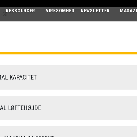
RESSOURCER
VIRKSOMHED
NEWSLETTER
MAGAZ
- GD
AGRI STAR
40.8 EVO2 - GD
AL KAPACITET
L LØFTEHØJDE