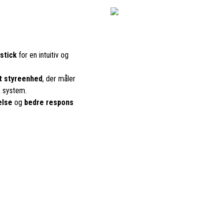
stick
for en intuitiv og
t styreenhed
, der måler
k system.
else
og
bedre respons