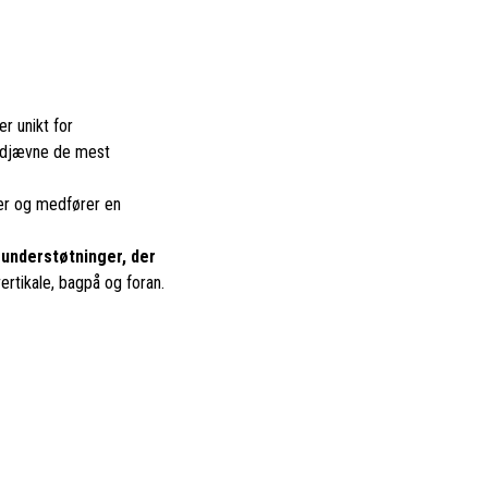
 er unikt for
 udjævne de mest
ger og medfører en
 understøtninger, der
 vertikale, bagpå og foran.