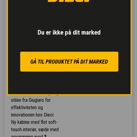
Du er ikke på dit marked
GÅ TIL PRODUKTET PÅ DIT MARKED
KABINE FRA
GIIUGIARO DESIGN
Det eksklusive design og
stilen fra Giugiaro for
effektiviteten og
innovationen hos Dieci.
Ny kabine med flot soft-
touch interiør, sæde med
opvarmning med
3