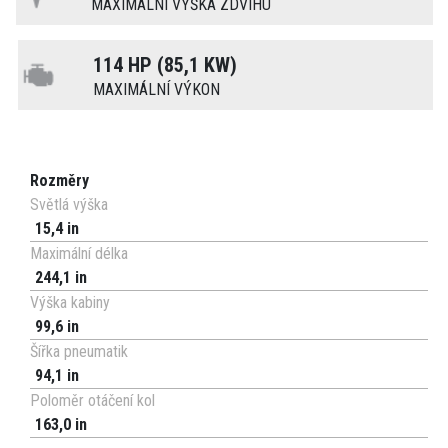
MAXIMÁLNÍ VÝŠKA ZDVIHU
114 HP (85,1 KW)
MAXIMÁLNÍ VÝKON
Rozměry
Světlá výška
15,4 in
Maximální délka
244,1 in
Výška kabiny
99,6 in
Šířka pneumatik
94,1 in
Poloměr otáčení kol
163,0 in