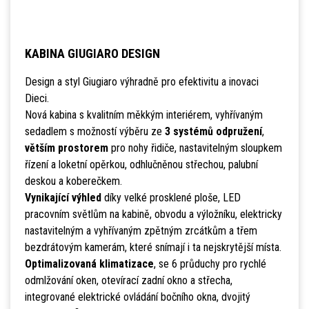
KABINA GIUGIARO DESIGN
Design a styl Giugiaro výhradně pro efektivitu a inovaci
Dieci.
Nová kabina s kvalitním měkkým interiérem, vyhřívaným
sedadlem s možností výběru ze
3 systémů odpružení
,
větším prostorem
pro nohy řidiče, nastavitelným sloupkem
řízení a loketní opěrkou, odhlučněnou střechou, palubní
deskou a koberečkem.
Vynikající výhled
díky velké prosklené ploše, LED
pracovním světlům na kabině, obvodu a výložníku, elektricky
nastavitelným a vyhřívaným zpětným zrcátkům a třem
bezdrátovým kamerám, které snímají i ta nejskrytější místa.
Optimalizovaná klimatizace
, se 6 průduchy pro rychlé
odmlžování oken, otevírací zadní okno a střecha,
integrované elektrické ovládání bočního okna, dvojitý