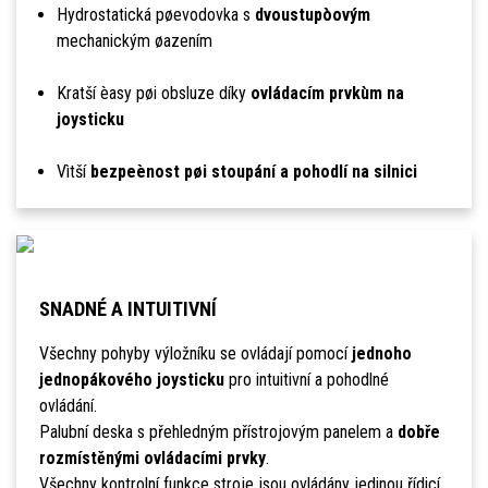
Hydrostatická pøevodovka s
dvoustupòovým
mechanickým øazením
Kratší èasy pøi obsluze díky
ovládacím prvkùm na
joysticku
Vìtší
bezpeènost pøi stoupání a pohodlí na silnici
SNADNÉ A INTUITIVNÍ
Všechny pohyby výložníku se ovládají pomocí
jednoho
jednopákového joysticku
pro intuitivní a pohodlné
ovládání.
Palubní deska s přehledným přístrojovým panelem a
dobře
rozmístěnými ovládacími prvky
.
Všechny kontrolní funkce stroje jsou ovládány jedinou řídicí