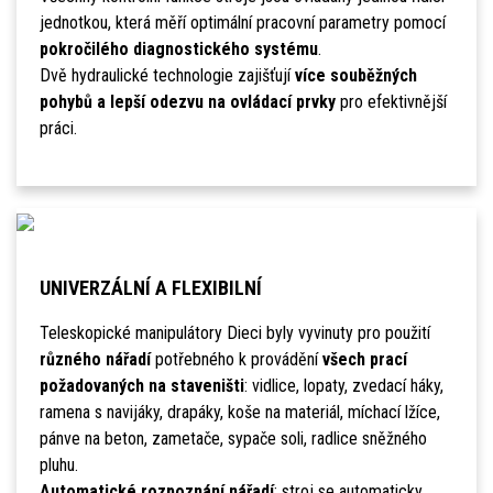
jednotkou, která měří optimální pracovní parametry pomocí
pokročilého diagnostického systému
.
Dvě hydraulické technologie zajišťují
více souběžných
pohybů a lepší odezvu na ovládací prvky
pro efektivnější
práci.
UNIVERZÁLNÍ A FLEXIBILNÍ
Teleskopické manipulátory Dieci byly vyvinuty pro použití
různého nářadí
potřebného k provádění
všech prací
požadovaných na staveništi
: vidlice, lopaty, zvedací háky,
ramena s navijáky, drapáky, koše na materiál, míchací lžíce,
pánve na beton, zametače, sypače soli, radlice sněžného
pluhu.
Automatické rozpoznání nářadí
: stroj se automaticky