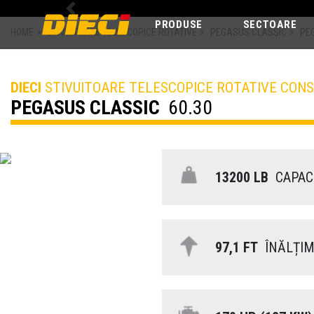
Previous
PRODUSE
SECTOARE
HOME
>
STIVUITOARE TELESCOPICE ROTATIVE
>
PEGASUS CLASSIC
>
PE
DIECI
STIVUITOARE TELESCOPICE ROTATIVE CONS
PEGASUS CLASSIC
60.30
13200 LB
CAPACI
97,1 FT
ÎNĂLȚIM