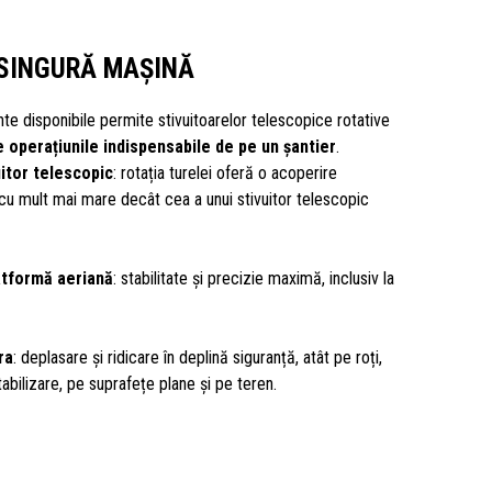
 SINGURĂ MAȘINĂ
e disponibile permite stivuitoarelor telescopice rotative
 operațiunile indispensabile de pe un șantier
.
uitor telescopic
: rotația turelei oferă o acoperire
cu mult mai mare decât cea a unui stivuitor telescopic
atformă aeriană
: stabilitate și precizie maximă, inclusiv la
ra
: deplasare și ridicare în deplină siguranță, atât pe roți,
tabilizare, pe suprafețe plane și pe teren.