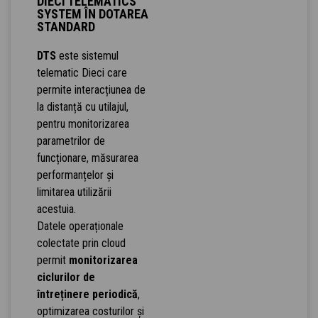
DIECI TELEMATICS
SYSTEM ÎN DOTAREA
STANDARD
DTS
este sistemul
telematic Dieci care
permite interacțiunea de
la distanță cu utilajul,
pentru monitorizarea
parametrilor de
funcționare, măsurarea
performanțelor și
limitarea utilizării
acestuia.
Datele operaționale
colectate prin cloud
permit
monitorizarea
ciclurilor de
întreținere periodică
,
optimizarea costurilor și