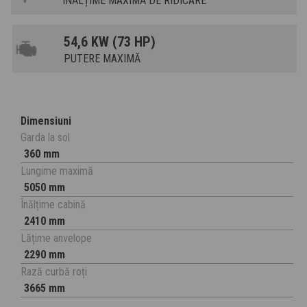
ÎNĂLȚIME MAXIMĂ DE RIDICARE
54,6 KW (73 HP)
PUTERE MAXIMĂ
Dimensiuni
Garda la sol
360 mm
Lungime maximă
5050 mm
Înălțime cabină
2410 mm
Lățime anvelope
2290 mm
Rază curbă roți
3665 mm