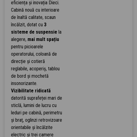
eficiența și inovația Dieci.
Cabină nouă cu interioare
de înaltă calitate, scaun
încălzit, dotat cu
3
sisteme de suspensie
la
alegere,
mai mult spațiu
pentru picioarele
operatorului, coloană de
direcție și cotieră
reglabile, acoperiș, tablou
de bord și mochetă
insonorizante.
Vizibilitate ridicată
datorită suprafeței mari de
sticlă, lumini de lucru cu
leduri pe cabină, perimetru
și braț, oglinzi retrovizoare
orientabile și încălzite
electric și trei camere