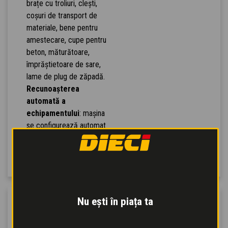
brațe cu troliuri, clești,
coșuri de transport de
materiale, bene pentru
amestecare, cupe pentru
beton, măturătoare,
împrăștietoare de sare,
lame de plug de zăpadă.
Recunoașterea
automată a
echipamentului
: mașina
se configurează automat
prin recunoașterea
uneltei atașate.
Nu ești în piața ta