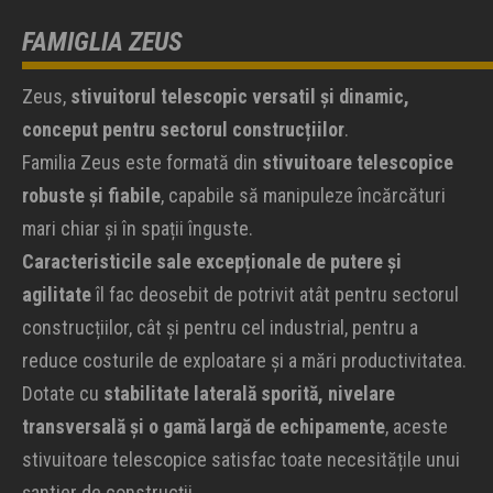
FAMIGLIA ZEUS
Zeus,
stivuitorul telescopic versatil și dinamic,
conceput pentru sectorul construcțiilor
.
Familia Zeus este formată din
stivuitoare telescopice
robuste și fiabile
, capabile să manipuleze încărcături
mari chiar și în spații înguste.
Caracteristicile sale excepționale de putere și
agilitate
îl fac deosebit de potrivit atât pentru sectorul
construcțiilor, cât și pentru cel industrial, pentru a
reduce costurile de exploatare și a mări productivitatea.
Dotate cu
stabilitate laterală sporită, nivelare
transversală și o gamă largă de echipamente
, aceste
stivuitoare telescopice satisfac toate necesitățile unui
șantier de construcții.