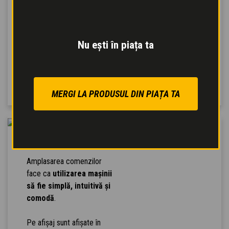
diagnosticare.
Distribuitoarele hidraulice
garantează
mai multe
mișcări simultane
și
un
Nu ești în piața ta
răspuns mai precis la
comenzi
, pentru o
activitate mai eficientă.
MERGI LA PRODUSUL DIN PIAȚA TA
CONFORT RIDICAT
Amplasarea comenzilor
face ca
utilizarea mașinii
să fie simplă, intuitivă și
comodă
.
Pe afișaj sunt afișate în