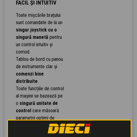
FACIL ȘI INTUITIV
Toate mișcările brațului
sunt comandate de la un
singur joystick cu o
singură manetă
pentru
un control intuitiv și
comod.
Tablou de bord cu panou
de instrumente clar și
comenzi bine
distribuite
.
Toate funcțiile de control
al mașinii se bazează pe
o
singură unitate de
control
care măsoară
parametrii optimi de
lucru prin intermediul unui
sistem avansat de