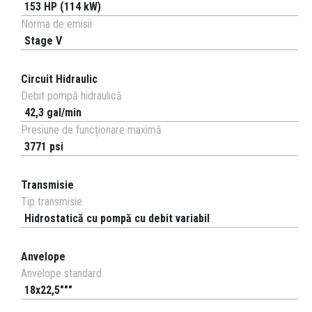
153 HP (114 kW)
Norma de emisii
Stage V
Circuit Hidraulic
Debit pompă hidraulică
42,3 gal/min
Presiune de funcționare maximă
3771 psi
Transmisie
Tip transmisie
Hidrostatică cu pompă cu debit variabil
Anvelope
Anvelope standard
18x22,5"""