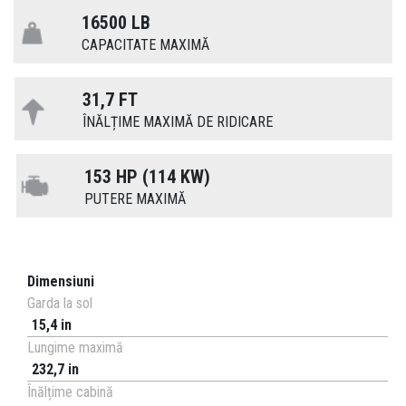
16500 LB
CAPACITATE MAXIMĂ
31,7 FT
ÎNĂLȚIME MAXIMĂ DE RIDICARE
153 HP (114 KW)
PUTERE MAXIMĂ
Dimensiuni
Garda la sol
15,4 in
Lungime maximă
232,7 in
Înălțime cabină