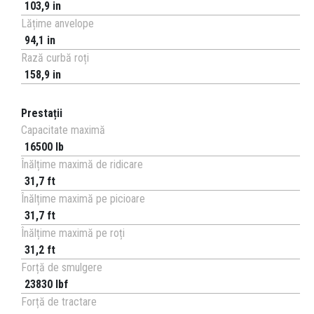
103,9 in
Lățime anvelope
94,1 in
Rază curbă roți
158,9 in
Prestații
Capacitate maximă
16500 lb
Înălțime maximă de ridicare
31,7 ft
Înălțime maximă pe picioare
31,7 ft
Înălțime maximă pe roți
31,2 ft
Forță de smulgere
23830 lbf
Forță de tractare