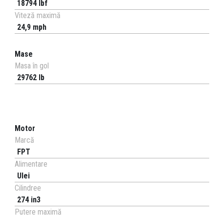
18794 lbf
Viteză maximă
24,9 mph
Mase
Masa în gol
29762 lb
Motor
Marcă
FPT
Alimentare
Ulei
Cilindree
274 in3
Putere maximă