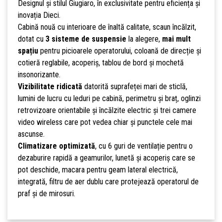
Designul și stilul Giugiaro, în exclusivitate pentru eficiența și
inovația Dieci.
Cabină nouă cu interioare de înaltă calitate, scaun încălzit,
dotat cu
3 sisteme de suspensie
la alegere,
mai mult
spațiu
pentru picioarele operatorului, coloană de direcție și
cotieră reglabile, acoperiș, tablou de bord și mochetă
insonorizante.
Vizibilitate ridicată
datorită suprafeței mari de sticlă,
lumini de lucru cu leduri pe cabină, perimetru și braț, oglinzi
retrovizoare orientabile și încălzite electric și trei camere
video wireless care pot vedea chiar și punctele cele mai
ascunse.
Climatizare optimizată
, cu 6 guri de ventilație pentru o
dezaburire rapidă a geamurilor, lunetă și acoperiș care se
pot deschide, macara pentru geam lateral electrică,
integrată, filtru de aer dublu care protejează operatorul de
praf și de mirosuri.