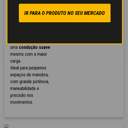
Ágil em espaços
IR PARA O PRODUTO NO SEU MERCADO
pequenos, preciso em
todos os movimentos.
Os
3 modos de direção
- frontal, concêntrico,
transversal - permitem
uma
condução suave
mesmo com a maior
carga.
Ideal para pequenos
espaços de manobra,
com grande potência,
maneabilidade e
precisão nos
movimentos.