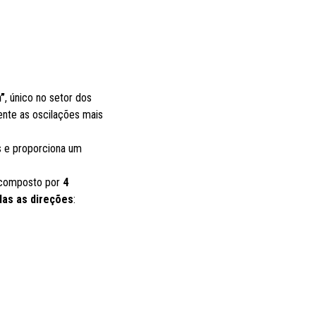
”
, único no setor dos
nte as oscilações mais
s e proporciona um
é composto por
4
as as direções
: