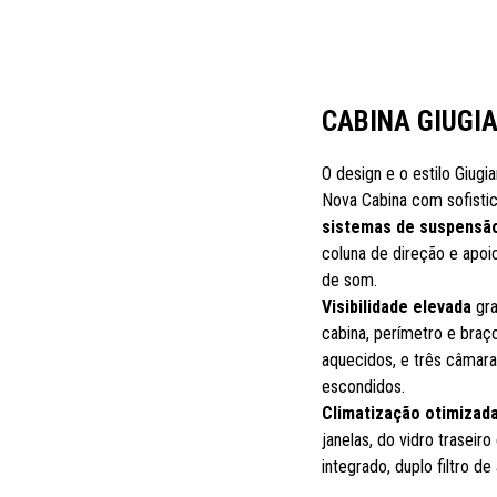
CABINA GIUGI
O design e o estilo Giugi
Nova Cabina com sofisti
sistemas de suspensã
coluna de direção e apoio
de som.
Visibilidade elevada
gra
cabina, perímetro e braço
aquecidos, e três câmar
escondidos.
Climatização otimizad
janelas, do vidro traseiro
integrado, duplo filtro d