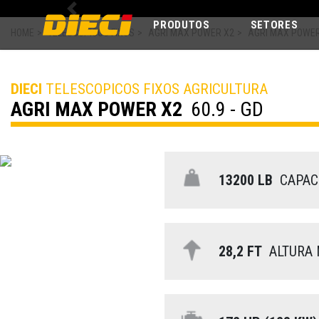
Previous
PRODUTOS
SETORES
HOME
>
TELESCOPICOS FIXOS
>
AGRI MAX POWER X2
>
AGRI MAX POWER 
DIECI
TELESCOPICOS FIXOS AGRICULTURA
AGRI MAX POWER X2
60.9 - GD
13200 LB
CAPAC
28,2 FT
ALTURA 