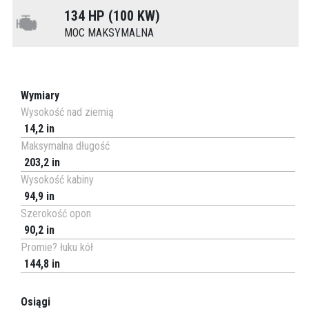
134 HP (100 KW)
MOC MAKSYMALNA
Wymiary
Wysokość nad ziemią
14,2 in
Maksymalna długość
203,2 in
Wysokość kabiny
94,9 in
Szerokość opon
90,2 in
Promie? łuku kół
144,8 in
Osiągi