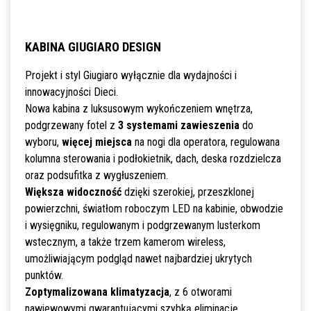
KABINA GIUGIARO DESIGN
Projekt i styl Giugiaro wyłącznie dla wydajności i
innowacyjności Dieci.
Nowa kabina z luksusowym wykończeniem wnętrza,
podgrzewany fotel z
3 systemami zawieszenia
do
wyboru,
więcej miejsca
na nogi dla operatora, regulowana
kolumna sterowania i podłokietnik, dach, deska rozdzielcza
oraz podsufitka z wygłuszeniem.
Większa widoczność
dzięki szerokiej, przeszklonej
powierzchni, światłom roboczym LED na kabinie, obwodzie
i wysięgniku, regulowanym i podgrzewanym lusterkom
wstecznym, a także trzem kamerom wireless,
umożliwiającym podgląd nawet najbardziej ukrytych
punktów.
Zoptymalizowana klimatyzacja
, z 6 otworami
nawiewowymi gwarantującymi szybką eliminację