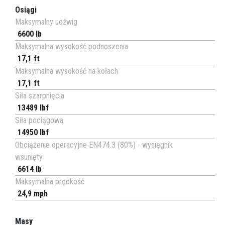
Osiągi
Maksymalny udźwig
6600 lb
Maksymalna wysokość podnoszenia
17,1 ft
Maksymalna wysokość na kołach
17,1 ft
Siła szarpnięcia
13489 lbf
Siła pociągowa
14950 lbf
Obciążenie operacyjne EN474.3 (80%) - wysięgnik
wsunięty
6614 lb
Maksymalna prędkość
24,9 mph
Masy