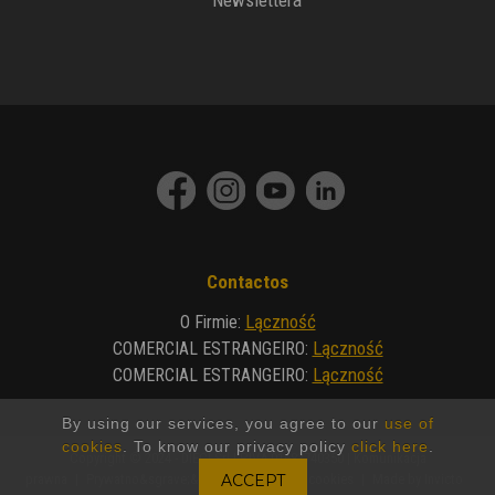
Newslettera
Contactos
Lączność
O Firmie
:
Lączność
COMERCIAL ESTRANGEIRO
:
Lączność
COMERCIAL ESTRANGEIRO
:
By using our services, you agree to our
use of
cookies
. To know our privacy policy
click here
.
Copyright © 2024 - DIECI Srl | P.IVA 01682740350 |
Komunikacja
prawna
|
Prywatno&sgrave;&cgrave;
|
Polityka cookies
|
Made by Invicto