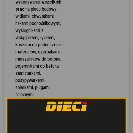
wykonywanie
wszelkich
prac
na placu budowy:
widłami, chwytakami,
hakami podnośnikowymi,
wysięgnikami z
wciągnikami, łyżkami,
koszami do podnoszenia
materiałów, czerpakami
mieszalników do betonu,
pojemnikami do betonu,
zamiatarkami,
posypywarkami-
solarkami, pługami
śnieżnymi.
Automatyczne
rozpoznawanie
wyposażenia
: maszyna
automatycznie
konfiguruje się po