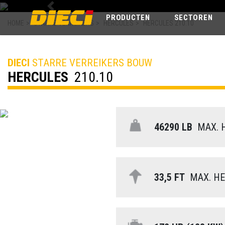
Previous
PRODUCTEN
SECTOREN
HOME
>
STARRE VERREIKERS
>
HERCULES
>
HERCULES 210.10
DIECI
STARRE VERREIKERS BOUW
HERCULES
210.10
46290 LB
MAX. 
33,5 FT
MAX. HE