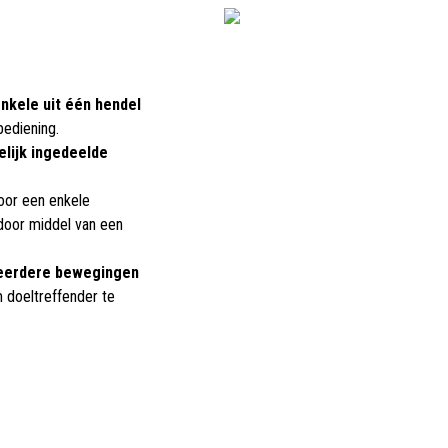
nkele uit één hendel
bediening.
elijk ingedeelde
oor een enkele
door middel van een
erdere bewegingen
m doeltreffender te