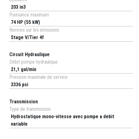
203 in3
Puissance maximum
74 HP (55 kW)
Normes sur les émissions
Stage V/Tier 4f
Circuit Hydraulique
Débit pompe hydraulique
21,1 gal/min
Pression maximale de service
3336 psi
Transmission
Type de transmission
Hydrostatique mono-vitesse avec pompe a debit
variable