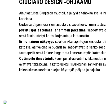
GIUGIARO DESIGN -OHJAAMO
Ainutlaatuista Giugiaron muotoilua ja tyyliä tehokkaissa ja in
koneissa.
Uudessa ohjaamossa on laadukas sisäverhoilu, lämmitettävä
jousitusjärjestelmää, enemmän jalkatilaa
, säädettävä 
sekä äänieristetyt katto, kojelauta ja lattiamatto.
Erinomainen näkyvyys
suurten ikkunapintojen ansiosta, 
katossa, äärivaloina ja puomissa, säädettävät ja sähköisest
taustapeilit sekä kolme langatonta kameraa myös katvealue
Optimoitu ilmastointi
, kuusi puhallussuutinta, ikkunoiden
avattava takaikkuna ja kattoluukku, sivuikkunan sähköinen a
kaksoisilmansuodatin suojaa käyttäjää pölyltä ja hajuilta.