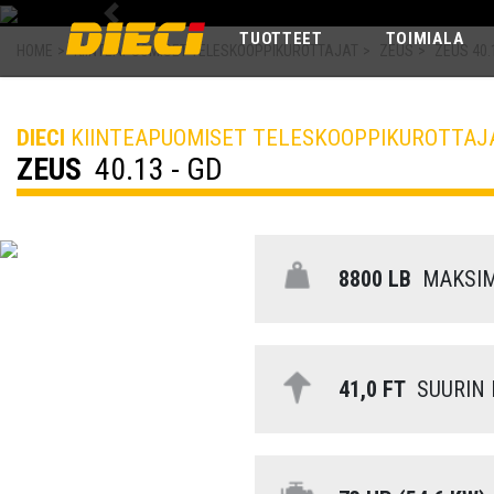
Previous
TUOTTEET
TOIMIALA
HOME
>
KIINTEAPUOMISET TELESKOOPPIKUROTTAJAT
>
ZEUS
>
ZEUS 40.
DIECI
KIINTEAPUOMISET TELESKOOPPIKUROTTAJ
ZEUS
40.13 - GD
8800 LB
MAKSIM
41,0 FT
SUURIN 