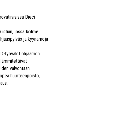
novatiivisissa Dieci-
 istuin, jossa
kolme
ohjauspylväs ja kyynärnoja
LED-työvalot ohjaamon
i lämmitettävät
iden valvontaan.
 nopea huurteenpoisto,
vaus,