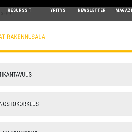
RESURSSIT
YRITYS
NEWSLETTER
MAGAZ
13 - GD
AT RAKENNUSALA
ZEUS
40.13 - GD
IKANTAVUUS
NOSTOKORKEUS