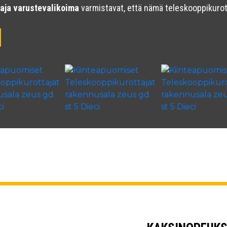
aaja varustevalikoima
varmistavat, että nämä teleskooppikurott