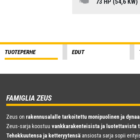
73 HP (54,6 KW)
TUOTEPERHE
EDUT
FAMIGLIA ZEUS
Zeus on
rakennusalalle tarkoitettu monipuolinen ja dyna
Zeus-sarja koostuu
vankkarakenteisista ja luotettavista 
Tehokkuutensa ja ketteryytensä
ansiosta sarja sopii erity