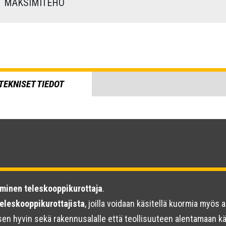
MAKSIMITEHO
TEKNISET TIEDOT
aminen teleskooppikurottaja
.
teleskooppikurottajista
, joilla voidaan käsitellä kuormia myös a
isen hyvin sekä rakennusalalle että teollisuuteen alentamaan 