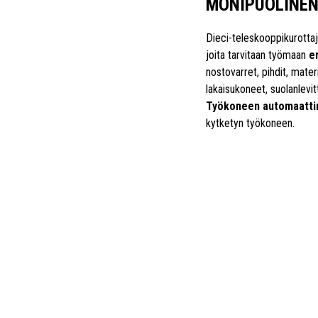
MONIPUOLINEN
Dieci-teleskooppikurotta
joita tarvitaan työmaan
er
nostovarret, pihdit, mater
lakaisukoneet, suolanlevitt
Työkoneen automaattin
kytketyn työkoneen.