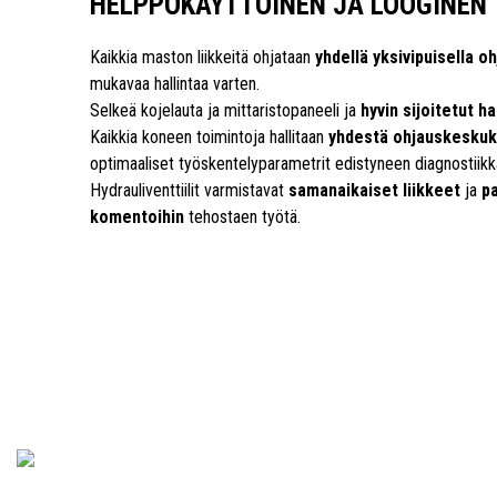
HELPPOKÄYTTÖINEN JA LOOGINEN
Kaikkia maston liikkeitä ohjataan
yhdellä yksivipuisella o
mukavaa hallintaa varten.
Selkeä kojelauta ja mittaristopaneeli ja
hyvin sijoitetut ha
Kaikkia koneen toimintoja hallitaan
yhdestä ohjauskesku
optimaaliset työskentelyparametrit edistyneen diagnostiikka
Hydrauliventtiilit varmistavat
samanaikaiset liikkeet
ja
p
komentoihin
tehostaen työtä.