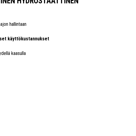
INEN HYDROSTAATTINEN
ajon hallintaan
aiset käyttökustannukset
ydellä kaasulla