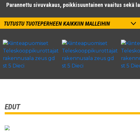
Parannettu sivuvakaus, poikkisuuntainen vaaitus sekä l
TUTUSTU TUOTEPERHEEN KAIKKIIN MALLEIHIN
EDUT