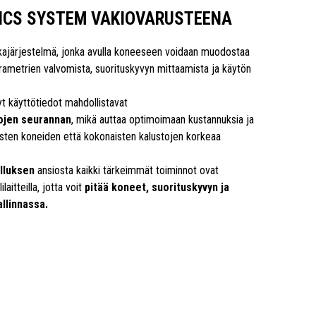
TICS SYSTEM VAKIOVARUSTEENA
kajärjestelmä, jonka avulla koneeseen voidaan muodostaa
rametrien valvomista, suorituskyvyn mittaamista ja käytön
yt käyttötiedot mahdollistavat
ojen seurannan
, mikä auttaa optimoimaan kustannuksia ja
isten koneiden että kokonaisten kalustojen korkeaa
lluksen
ansiosta kaikki tärkeimmät toiminnot ovat
aitteilla, jotta voit
pitää koneet, suorituskyvyn ja
llinnassa.