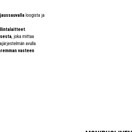
hjaussauvalla
loogista ja
llintalaitteet
.
ksesta
, joka mittaa
järjestelmän avulla.
aremman vasteen