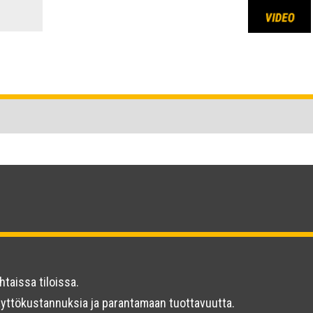
htaissa tiloissa.
käyttökustannuksia ja parantamaan tuottavuutta.