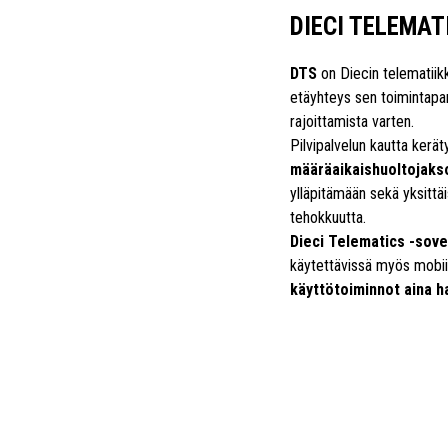
DIECI TELEMA
DTS
on Diecin telematiik
etäyhteys sen toimintapa
rajoittamista varten.
Pilvipalvelun kautta kerät
määräaikaishuoltojaks
ylläpitämään sekä yksittä
tehokkuutta.
Dieci Telematics -sove
käytettävissä myös mobiilil
käyttötoiminnot aina ha