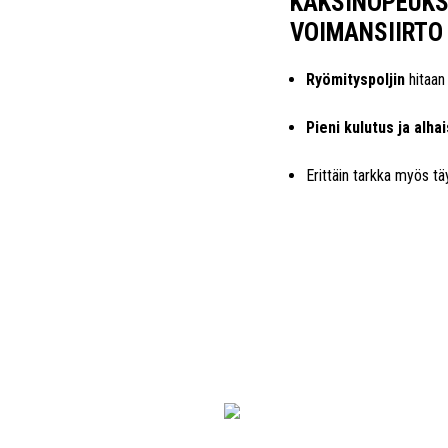
KAKSINOPEUKS
VOIMANSIIRTO
Ryömityspoljin
hitaan 
Pieni kulutus ja alh
Erittäin tarkka myös tä