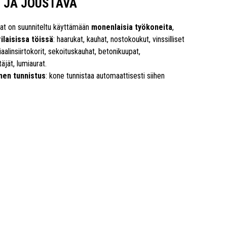
 JA JOUSTAVA
jat on suunniteltu käyttämään
monenlaisia työkoneita
,
ilaisissa töissä
: haarukat, kauhat, nostokoukut, vinssilliset
iaalinsiirtokorit, sekoituskauhat, betonikuupat,
äjät, lumiaurat.
en tunnistus
: kone tunnistaa automaattisesti siihen