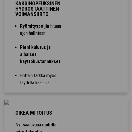
KAKSINOPEUKSINEN
HYDROSTAATTINEN
VOIMANSIIRTO
Ryömityspoljin
hitaan
ajon hallintaan
Pieni kulutus ja
alhaiset
käyttökustannukset
Erittäin tarkka myös
täydellä kaasulla
OIKEA MITOITUS
Nyt saatavana
uudella
mitoituksella
.