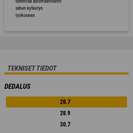
tunnistaa automaattisesti
siihen kytketyn
työkoneen.
TEKNISET TIEDOT
DEDALUS
28.7
28.9
30.7