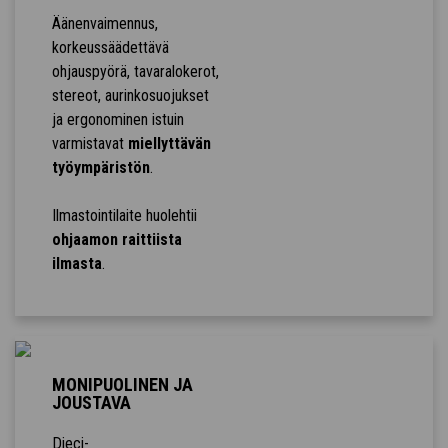
Äänenvaimennus,
korkeussäädettävä
ohjauspyörä, tavaralokerot,
stereot, aurinkosuojukset
ja ergonominen istuin
varmistavat
miellyttävän
työympäristön
.
Ilmastointilaite huolehtii
ohjaamon raittiista
ilmasta
.
MONIPUOLINEN JA
JOUSTAVA
Dieci-