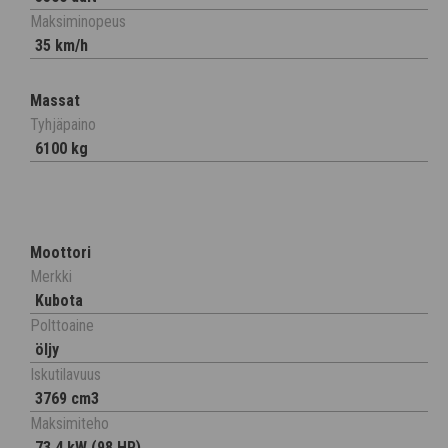
Maksiminopeus
35 km/h
Massat
Tyhjäpaino
6100 kg
Moottori
Merkki
Kubota
Polttoaine
öljy
Iskutilavuus
3769 cm3
Maksimiteho
73,4 kW (98 HP)