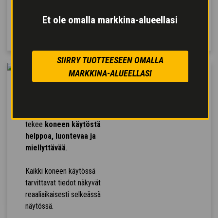
ja
paremman vasteen
komentoihin
tehostaen
Et ole omalla markkina-alueellasi
työtä.
SIIRRY TUOTTEESEEN OMALLA
MARKKINA-ALUEELLASI
MUKAVA
TYÖYMPÄRISTÖ
Hallintalaitteiden sijoittelu
tekee
koneen käytöstä
helppoa, luontevaa ja
miellyttävää
.
Kaikki koneen käytössä
tarvittavat tiedot näkyvät
reaaliaikaisesti selkeässä
näytössä.