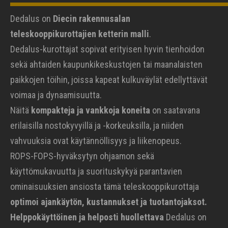
Dedalus on
Diecin rakennusalan
teleskooppikurottajien ketterin malli
.
Dedalus-kurottajat sopivat erityisen hyvin tienhoidon
sekä ahtaiden kaupunkikeskustojen tai maanalaisten
paikkojen töihin, joissa kapeat kulkuväylät edellyttävät
voimaa ja dynaamisuutta.
Näitä
kompakteja ja vankkoja koneita
on saatavana
erilaisilla nostokyvyillä ja -korkeuksilla, ja niiden
vahvuuksia ovat käytännöllisyys ja liikenopeus.
ROPS-FOPS-hyväksytyn ohjaamon sekä
käyttömukavuutta ja suorituskykyä parantavien
ominaisuuksien ansiosta tämä teleskooppikurottaja
optimoi ajankäytön, kustannukset ja tuotantojaksot.
Helppokäyttöinen ja helposti huollettava
Dedalus on