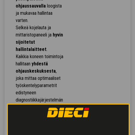
ohjaussauvalla
loogista
ja mukavaa hallintaa
varten.
Selkeä kojelauta ja
mittaristopaneeli ja
hyvin
sijoitetut
hallintalaitteet
.
Kaikkia koneen toimintoja
hallitaan
yhdestä
ohjauskeskuksesta
,
joka mittaa optimaaliset
työskentelyparametrit
edistyneen
diagnostiikkajärjestelmän
avulla.
Hydrauliventtiilit
varmistavat
samanaikaiset liikkeet