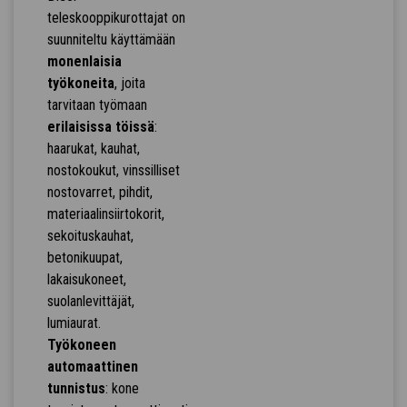
teleskooppikurottajat on
suunniteltu käyttämään
monenlaisia
työkoneita
, joita
tarvitaan työmaan
erilaisissa töissä
:
haarukat, kauhat,
nostokoukut, vinssilliset
nostovarret, pihdit,
materiaalinsiirtokorit,
sekoituskauhat,
betonikuupat,
lakaisukoneet,
suolanlevittäjät,
lumiaurat.
Työkoneen
automaattinen
tunnistus
: kone