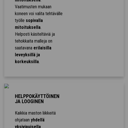
Vaatimusten mukaan
koneen voi valita tehtävälle
työlle
sopivalla
mitoituksella
.
Helposti käsiteltäviä ja
tehokkaita malleja on
saatavana
erilaisilla
leveyksillä ja
korkeuksilla
.
HELPPOKÄYTTÖINEN
JA LOOGINEN
Kaikkia maston liikkeitä
ohjataan
yhdellä
yksivipuisella