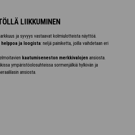
TÖLLÄ LIIKKUMINEN
tarkkuus ja syvyys vastaavat kolmiulotteista näyttöä.
 helppoa ja loogista
: neljä painiketta, joilla vaihdetaan eri
jelmoitavien
kaatumiseneston merkkivalojen
ansiosta.
kissa ympäristöolosuhteissa sormenjälkiä hylkivän ja
aalilasin ansiosta.