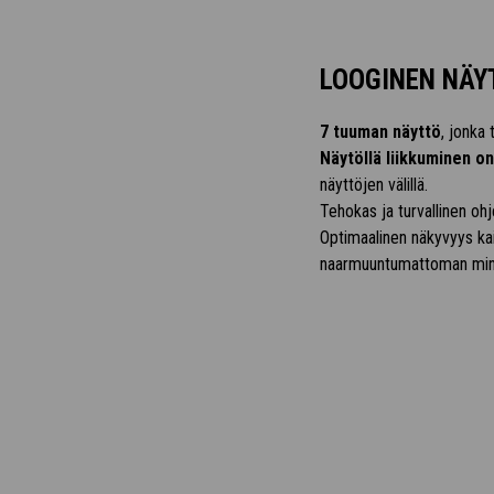
LOOGINEN NÄY
7 tuuman näyttö
, jonka 
Näytöllä liikkuminen on
näyttöjen välillä.
Tehokas ja turvallinen oh
Optimaalinen näkyvyys kai
naarmuuntumattoman miner