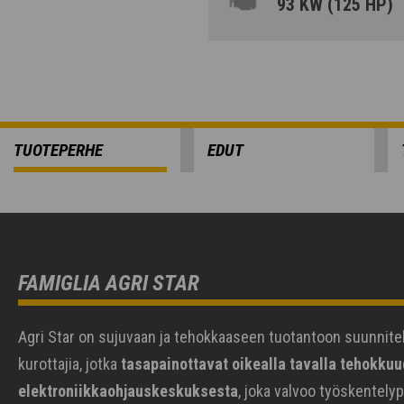
93 KW (125 HP)
TUOTEPERHE
EDUT
FAMIGLIA AGRI STAR
Agri Star on sujuvaan ja tehokkaaseen tuotantoon suunnite
kurottajia, jotka
tasapainottavat oikealla tavalla tehokkuu
elektroniikkaohjauskeskuksesta
, joka valvoo työskentely