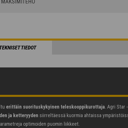
MAKSIMITEHO
TEKNISET TIEDOT
ltu
erittäin suorituskykyinen teleskooppikurottaja
. Agri Star
den ja ketteryyden
siirreltäessä kuormia ahtaissa ympäristöiss
parametreja optimoiden puomin liikkeet.