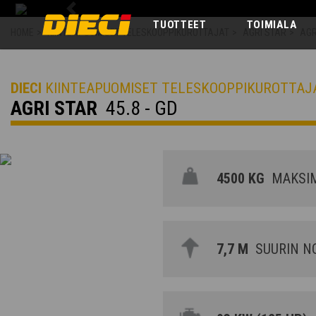
Previous
TUOTTEET
TOIMIALA
HOME
>
KIINTEAPUOMISET TELESKOOPPIKUROTTAJAT
>
AGRI STAR
>
AGR
DIECI
KIINTEAPUOMISET TELESKOOPPIKUROTTAJ
AGRI STAR
45.8 - GD
4500 KG
MAKSIM
7,7 M
SUURIN N