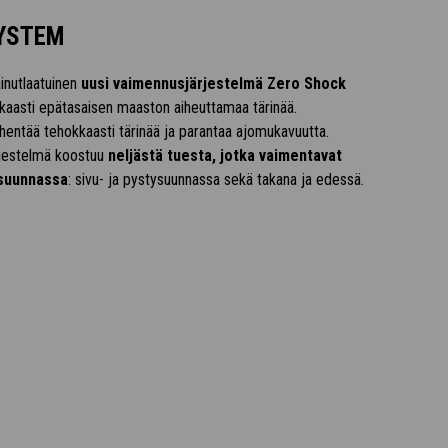
YSTEM
inutlaatuinen
uusi vaimennusjärjestelmä Zero Shock
aasti epätasaisen maaston aiheuttamaa tärinää.
entää tehokkaasti tärinää ja parantaa ajomukavuutta.
jestelmä koostuu
neljästä tuesta, jotka vaimentavat
 suunnassa
: sivu- ja pystysuunnassa sekä takana ja edessä.