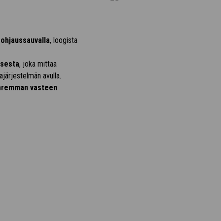
 ohjaussauvalla
, loogista
ksesta
, joka mittaa
järjestelmän avulla.
aremman vasteen