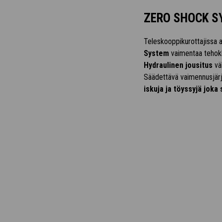
ZERO SHOCK S
Teleskooppikurottajissa a
System
vaimentaa tehokk
Hydraulinen jousitus
väh
Säädettävä vaimennusjär
iskuja ja töyssyjä joka