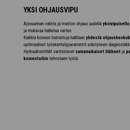
YKSI OHJAUSVIPU
Ajosuunnan valinta ja maston ohjaus uudella
yksivipuisella
ja mukavaa hallintaa varten.
Kaikkia koneen toimintoja hallitaan
yhdestä ohjauskesku
optimaaliset työskentelyparametrit edistyneen diagnostiikka
Hydrauliventtiilit varmistavat
samanaikaiset liikkeet
ja
p
komentoihin
tehostaen työtä.