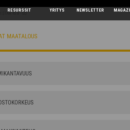
RESURSSIT
YRITYS
NEWSLETTER
MAGAZ
I STAR 45.8 - GD
AT MAATALOUS
AGRI STAR
45.8 - GD
IKANTAVUUS
OSTOKORKEUS