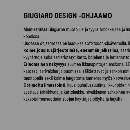
GIUGIARO DESIGN -OHJAAMO
Ainutlaatuista Giugiaron muotoilua ja tyyliä tehokkaissa ja in
koneissa.
Uudessa ohjaamossa on laadukas soft-touch-sisäverhoilu, lä
kolme jousitusjärjestelmää, enemmän jalkatilaa
, sääd
kyynärnoja sekä äänieristetyt katto, kojelauta ja lattiamatto
Erinomainen näkyvyys
suurten ikkunapintojen ansiosta, 
katossa, äärivaloina ja puomissa, säädettävät ja sähköisest
taustapeilit sekä kolme langatonta kameraa myös katvealue
Optimoitu ilmastointi
, kuusi puhallussuutinta, ikkunoiden
avattava takaikkuna ja kattoluukku, sivuikkunan sähköinen a
kaksoisilmansuodatin suojaa käyttäjää pölyltä ja hajuilta.