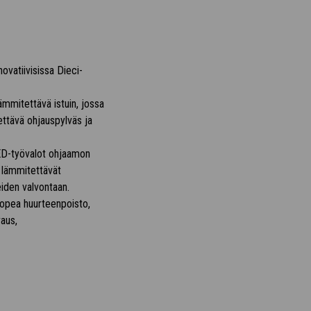
novatiivisissa Dieci-
mmitettävä istuin, jossa
ettävä ohjauspylväs ja
.
LED-työvalot ohjaamon
i lämmitettävät
iden valvontaan.
 nopea huurteenpoisto,
vaus,