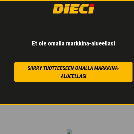
KAKSINOPEUKS
VOIMANSIIRTO
Elektroniikkaohjaus
:
Et ole omalla markkina-alueellasi
Ryömityspoljin
hitaan 
Pieni kulutus ja alh
SIIRRY TUOTTEESEEN OMALLA MARKKINA-
ALUEELLASI