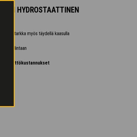
INEN HYDROSTAATTINEN
 erittäin tarkka myös täydellä kaasulla
ajon hallintaan
aiset käyttökustannukset