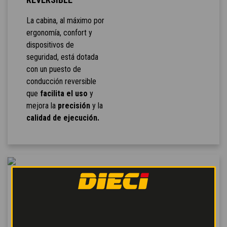
La cabina, al máximo por
ergonomía, confort y
dispositivos de
seguridad, está dotada
con un puesto de
conducción reversible
que
facilita el uso
y
mejora la
precisión
y la
calidad de ejecución.
VERSATILIDAD Y
MANEJABILIDAD
Los dumpers Dieci son
máquinas
versátiles,