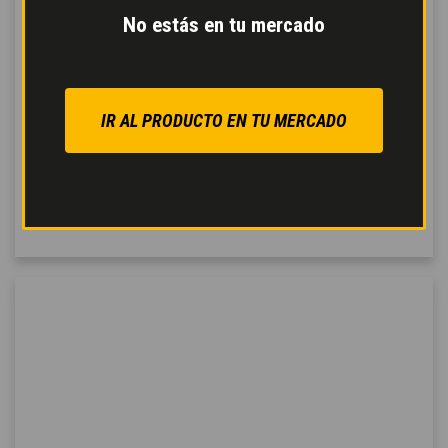
manejables,
ligeras y
No estás en tu mercado
fáciles de maniobrar.
Para
moverse
fácilmente
por las obras,
la máquina está dotada
IR AL PRODUCTO EN TU MERCADO
con modo de dirección
seleccionable: en las
cuatro ruedas, transversal
o solo en dos ruedas.