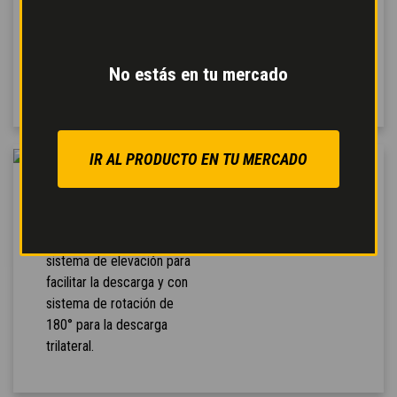
servicio servoasistido
para un frenado seguro y
modulable con reducción
No estás en tu mercado
del esfuerzo en el pedal.
IR AL PRODUCTO EN TU MERCADO
DESCARGA
TRILATERAL
El tambor está dotado con
sistema de elevación para
facilitar la descarga y con
sistema de rotación de
180° para la descarga
trilateral.