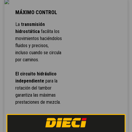
MÁXIMO CONTROL
La
transmisión
hidrostática
facilita los
movimientos haciéndolos
fluidos y precisos,
incluso cuando se circula
por caminos.
El circuito hidráulico
independiente
para la
rotación del tambor
garantiza las máximas
prestaciones de mezcla.
Pedal de marcha lenta
para el avance
controlado y
freno de