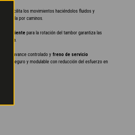
ática
facilita los movimientos haciéndolos fluidos y
se circula por caminos.
independiente
para la rotación del tambor garantiza las
 mezcla.
para el avance controlado y
freno de servicio
renado seguro y modulable con reducción del esfuerzo en