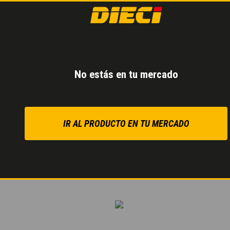
La
transmisión hidrost
precisos, incluso cuando 
El circuito hidráulico 
máximas prestaciones de
No estás en tu mercado
Pedal de marcha lenta
servoasistido
para un f
el pedal.
IR AL PRODUCTO EN TU MERCADO