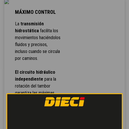
MÁXIMO CONTROL
La
transmisión
hidrostática
facilita los
movimientos haciéndolos
fluidos y precisos,
incluso cuando se circula
por caminos.
El circuito hidráulico
independiente
para la
rotación del tambor
garantiza las máximas
prestaciones de mezcla.
Pedal de marcha lenta
para el avance
controlado y
freno de