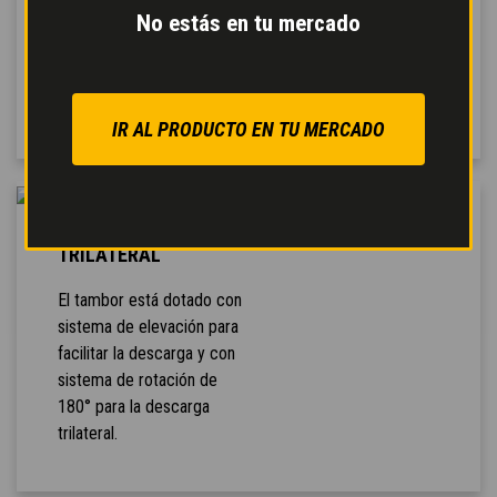
No estás en tu mercado
servicio servoasistido
para un frenado seguro y
modulable con reducción
del esfuerzo en el pedal.
IR AL PRODUCTO EN TU MERCADO
DESCARGA
TRILATERAL
El tambor está dotado con
sistema de elevación para
facilitar la descarga y con
sistema de rotación de
180° para la descarga
trilateral.