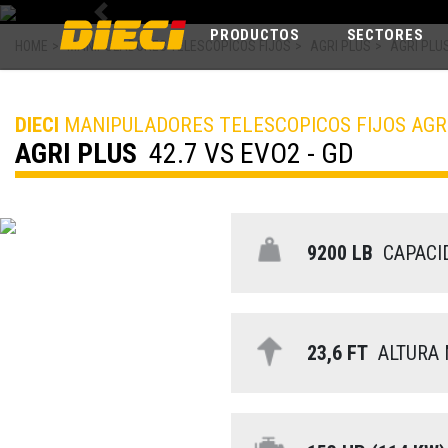
Previous
PRODUCTOS
SECTORES
HOME
>
MANIPULADORES TELESCOPICOS FIJOS
>
AGRI PLUS
>
AGRI PLUS
DIECI
MANIPULADORES TELESCOPICOS FIJOS AGR
AGRI PLUS
42.7 VS EVO2 - GD
9200 LB
CAPACI
23,6 FT
ALTURA 