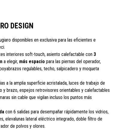
ARO DESIGN
iugiaro disponibles en exclusiva para las eficientes e
ci.
es interiores soft-touch, asiento calefactable con
3
ón
a elegir,
más espacio
para las piernas del operador,
poyabrazos regulables, techo, salpicadero y moqueta
as a la amplia superficie acristalada, luces de trabajo de
ro y brazo, espejos retrovisores orientables y calefactables
aras sin cable que vigilan incluso los puntos más
da
con 6 salidas para desempañar rápidamente los vidrios,
s, elevalunas lateral eléctrico integrado, doble filtro de
rador de polvos y olores.