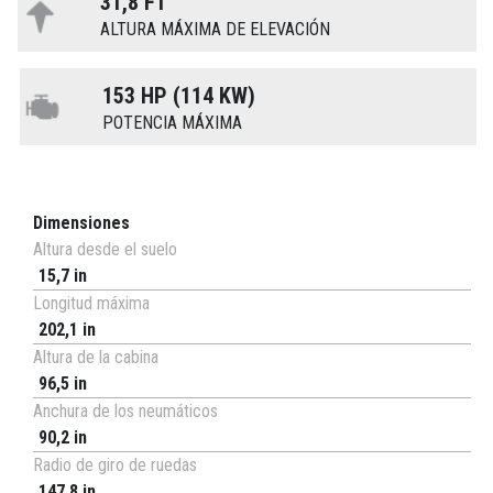
31,8 FT
ALTURA MÁXIMA DE ELEVACIÓN
153 HP (114 KW)
POTENCIA MÁXIMA
Dimensiones
Altura desde el suelo
15,7 in
Longitud máxima
202,1 in
Altura de la cabina
96,5 in
Anchura de los neumáticos
90,2 in
Radio de giro de ruedas
147,8 in