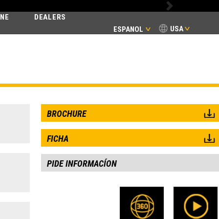
Next
INE
DEALERS
USA
ESPANOL
ER X2
BROCHURE
FICHA
PIDE INFORMACÍON