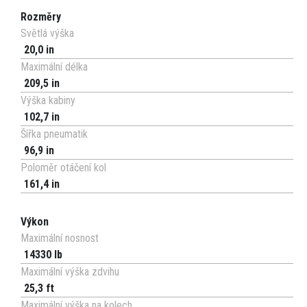
Rozměry
Světlá výška
20,0 in
Maximální délka
209,5 in
Výška kabiny
102,7 in
Šířka pneumatik
96,9 in
Poloměr otáčení kol
161,4 in
Výkon
Maximální nosnost
14330 lb
Maximální výška zdvihu
25,3 ft
Maximální výška na kolech