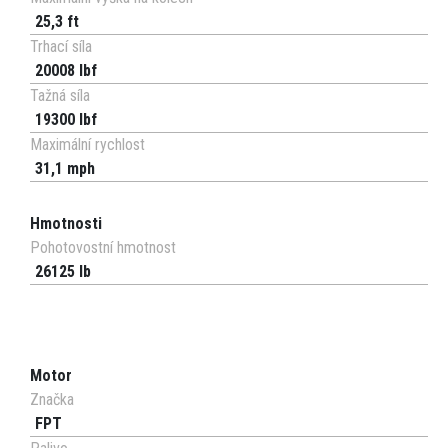
25,3 ft
Trhací síla
20008 lbf
Tažná síla
19300 lbf
Maximální rychlost
31,1 mph
Hmotnosti
Pohotovostní hmotnost
26125 lb
Motor
Značka
FPT