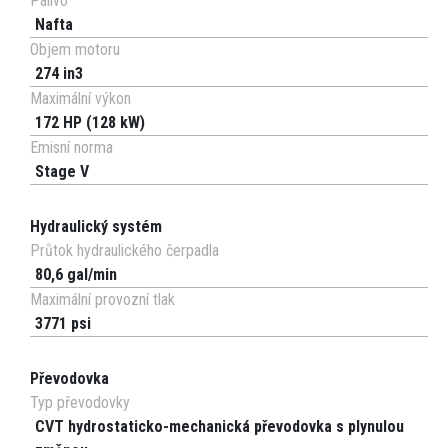
Palivo
Nafta
Objem motoru
274 in3
Maximální výkon
172 HP (128 kW)
Emisní norma
Stage V
Hydraulický systém
Průtok hydraulického čerpadla
80,6 gal/min
Maximální provozní tlak
3771 psi
Převodovka
Typ převodovky
CVT hydrostaticko-mechanická převodovka s plynulou