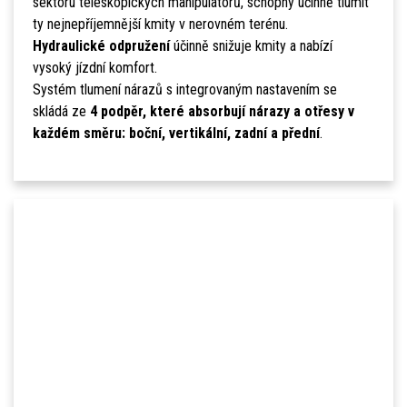
sektoru teleskopických manipulátorů, schopný účinně tlumit
ty nejnepříjemnější kmity v nerovném terénu.
Hydraulické odpružení
účinně snižuje kmity a nabízí
vysoký jízdní komfort.
Systém tlumení nárazů s integrovaným nastavením se
skládá ze
4 podpěr, které absorbují nárazy a otřesy v
každém směru: boční, vertikální, zadní a přední
.