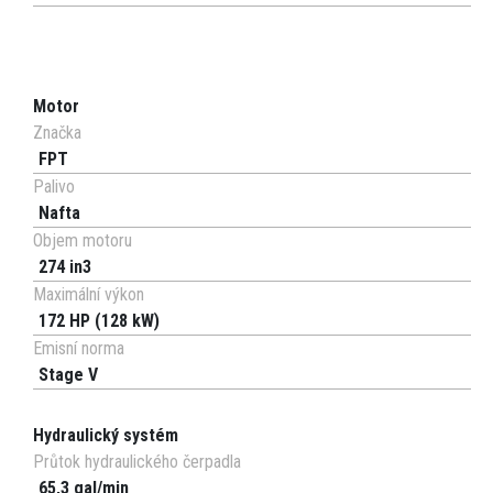
Motor
Značka
FPT
Palivo
Nafta
Objem motoru
274 in3
Maximální výkon
172 HP (128 kW)
Emisní norma
Stage V
Hydraulický systém
Průtok hydraulického čerpadla
65,3 gal/min