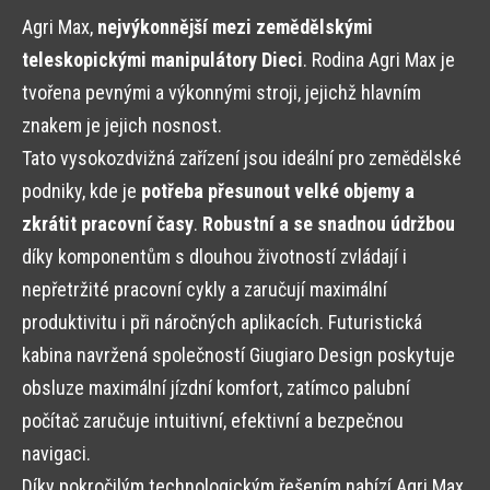
Agri Max,
nejvýkonnější mezi zemědělskými
teleskopickými manipulátory Dieci
. Rodina Agri Max je
tvořena pevnými a výkonnými stroji, jejichž hlavním
znakem je jejich nosnost.
Tato vysokozdvižná zařízení jsou ideální pro zemědělské
podniky, kde je
potřeba přesunout velké objemy a
zkrátit pracovní časy
.
Robustní a se snadnou údržbou
díky komponentům s dlouhou životností zvládají i
nepřetržité pracovní cykly a zaručují maximální
produktivitu i při náročných aplikacích. Futuristická
kabina navržená společností Giugiaro Design poskytuje
obsluze maximální jízdní komfort, zatímco palubní
počítač zaručuje intuitivní, efektivní a bezpečnou
navigaci.
Díky pokročilým technologickým řešením nabízí Agri Max