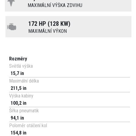
MAXIMÁLNÍ VÝŠKA ZDVIHU
172 HP (128 KW)
MAXIMÁLNÍ VÝKON
Rozměry
Světlá výška
15,7 in
Maximální délka
211,5 in
Výška kabiny
100,2 in
Šířka pneumatik
94,1 in
Poloměr otáčení kol
154,8 in