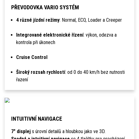
PŘEVODOVKA VARIO SYSTÉM
4 různé jízdní režimy
: Normal, ECO, Loader a Creeper
Integrované elektronické řízení
: výkon, odezva a
kontrola při úkonech
Cruise Control
Široký rozsah rychlostí
: od 0 do 40 km/h bez nutnosti
řazení
INTUITIVNÍ NAVIGACE
7" displej
s úrovní detailů a hloubkou jako ve 3D.
Snadná a intuitivní navigace
se 4 tlačítky pro procházení