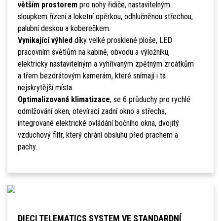
větším prostorem
pro nohy řidiče, nastavitelným
sloupkem řízení a loketní opěrkou, odhlučněnou střechou,
palubní deskou a koberečkem.
Vynikající výhled
díky velké prosklené ploše, LED
pracovním světlům na kabině, obvodu a výložníku,
elektricky nastavitelným a vyhřívaným zpětným zrcátkům
a třem bezdrátovým kamerám, které snímají i ta
nejskrytější místa.
Optimalizovaná klimatizace
, se 6 průduchy pro rychlé
odmlžování oken, otevírací zadní okno a střecha,
integrované elektrické ovládání bočního okna, dvojitý
vzduchový filtr, který chrání obsluhu před prachem a
pachy.
DIECI TELEMATICS SYSTEM VE STANDARDNÍ